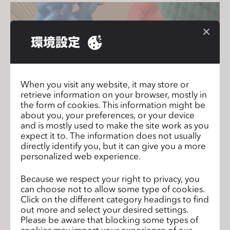
環境設定
When you visit any website, it may store or
retrieve information on your browser, mostly in
the form of cookies. This information might be
about you, your preferences, or your device
and is mostly used to make the site work as you
expect it to. The information does not usually
Join us for the CLO 2024.0 New
directly identify you, but it can give you a more
Features Webinar!
personalized web experience.
2024年3月19日
Because we respect your right to privacy, you
can choose not to allow some type of cookies.
Click on the different category headings to find
out more and select your desired settings.
Please be aware that blocking some types of