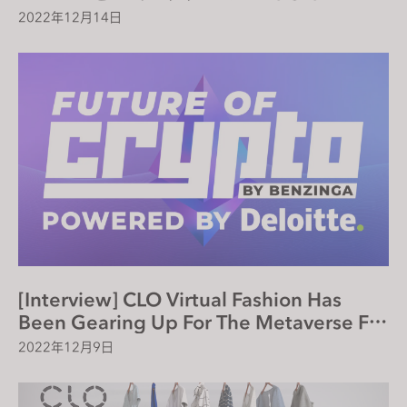
2022年12月14日
[Interview] CLO Virtual Fashion Has
Been Gearing Up For The Metaverse For
The Past 10 Years
2022年12月9日