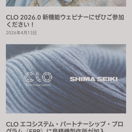
s
s
CLO 2026.0 新機能ウェビナーにぜひご参加
i
ください！
b
2026年4月13日
i
l
i
t
y
s
y
s
t
e
m
.
CLO エコシステム・パートナーシップ・プロ
グラム（EPP）に島精機製作所が加入