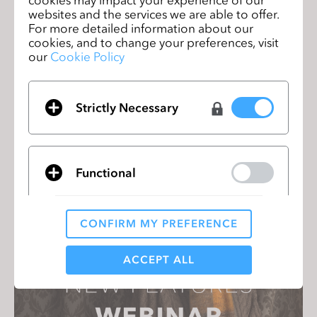
cookies may impact your experience of our
websites and the services we are able to offer.
For more detailed information about our
cookies, and to change your preferences, visit
our
Cookie Policy
Strictly Necessary
Marvelous Designerが2024年アカデミー
賞を受賞
2024年1月13日
Functional
CONFIRM MY PREFERENCE
Analytical / Performance
ACCEPT ALL
Targeting