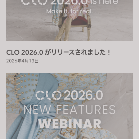
s
i
t
e
i
n
c
CLO 2026.0 がリリースされました！
l
2026年4月13日
u
d
e
s
a
n
a
c
c
e