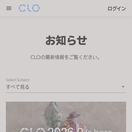
P
e
ログイン
l
n
e
r
a
e
s
a
お知らせ
e
d
n
e
o
CLOの最新情報をご覧ください。
r
t
s
e
:
Select Subject
T
h
i
s
w
e
b