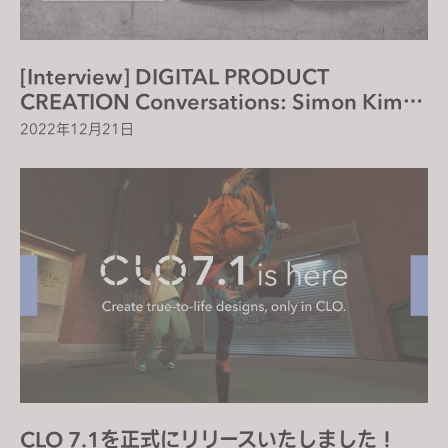
[Interview] DIGITAL PRODUCT
CREATION Conversations: Simon Kim,
CEO, CLO Virtual Fashion
2022年12月21日
CLO 7.1を正式にリリースいたしました！