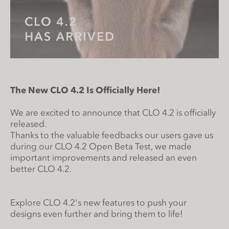
s
i
t
e
i
n
c
The New CLO 4.2 Is Offic
ially Here!
l
u
We are excited to announce that CLO 4.2 is officially
d
released.
Thanks to the valuable feedbacks our users gave us
e
during our CLO 4.2 Open Beta Test, we made
s
important improvements and released an even
a
better CLO 4.2.
n
a
c
Explore CLO 4.2's new features to push your
c
designs even further and bring them to life!
e