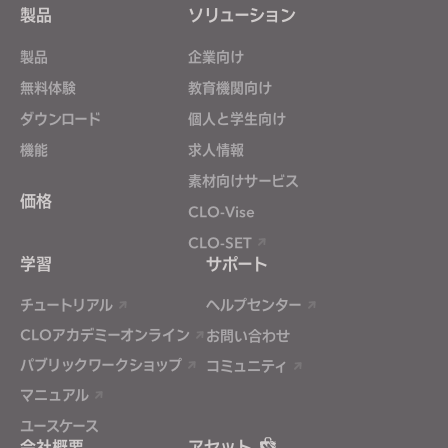
Targeting
製品
ソリューション
製品
企業向け
If you reject all, some features might not function
properly.
Reject All
無料体験
教育機関向け
ダウンロード
個人と学生向け
機能
求人情報
素材向けサービス
価格
CLO-Vise
CLO-SET
学習
サポート
チュートリアル
ヘルプセンター
CLOアカデミーオンライン
お問い合わせ
パブリックワークショップ
コミュニティ
マニュアル
ユースケース
会社概要
アセット