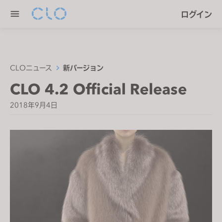
P
e
ログイン
l
n
e
r
a
e
s
a
e
CLOニュース
新バージョン
d
n
CLO 4.2 Official Release
e
o
r
t
2018年9月4日
s
e
:
T
h
i
s
w
e
b