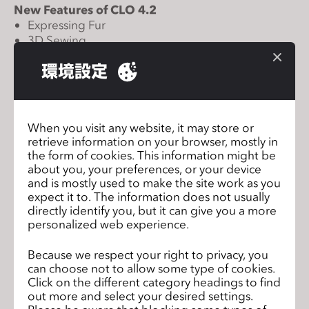
New Features of CLO 4.2
s
Expressing Fur
s
3D Sewing
i
Plot
b
環境設定
Render in CLOSET
i
Sewing Tension
l
Adjust Trim Weight
i
Change Thread Type and Material for Buttons
When you visit any website, it may store or
t
retrieve information on your browser, mostly in
Ready to explore CLO 4.2?
y
the form of cookies. This information might be
Download
Here
!
s
about you, your preferences, or your device
and is mostly used to make the site work as you
y
Team CLO
expect it to. The information does not usually
s
directly identify you, but it can give you a more
t
personalized web experience.
e
Forbes Article on CLO x Sadie
前のペ
m
Because we respect your right to privacy, you
Clayton Project
ージ
can choose not to allow some type of cookies.
.
Click on the different category headings to find
CLO x Balmain x Shudu
次のペ
out more and select your desired settings.
Collaboration Revealed
ージ