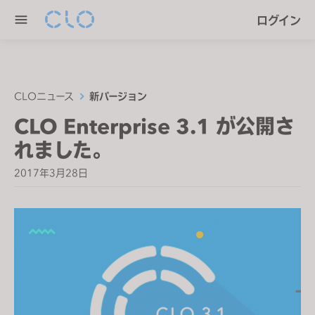
P
e
ログイン
l
n
e
r
a
e
s
a
e
CLOニュース
新バージョン
d
n
CLO Enterprise 3.1 が公開さ
e
o
r
れました。
t
s
e
2017年3月28日
:
T
h
i
s
w
e
b