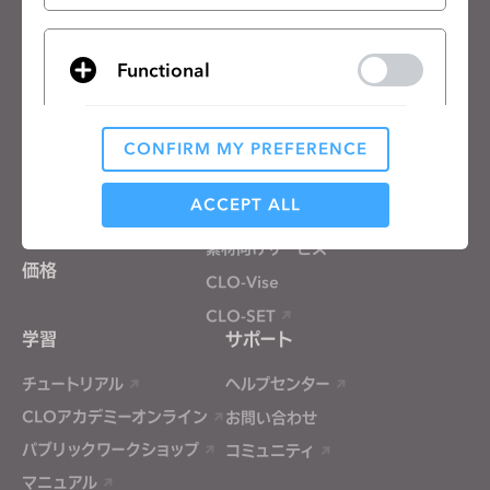
日本語
製品
ソリューション
Functional
製品
企業向け
無料体験
教育機関向け
CONFIRM MY PREFERENCE
Analytical / Performance
ダウンロード
個人と学生向け
ACCEPT ALL
機能
求人情報
素材向けサービス
価格
Targeting
CLO-Vise
CLO-SET
学習
サポート
If you reject all, some features might not function
properly.
Reject All
チュートリアル
ヘルプセンター
CLOアカデミーオンライン
お問い合わせ
パブリックワークショップ
コミュニティ
マニュアル