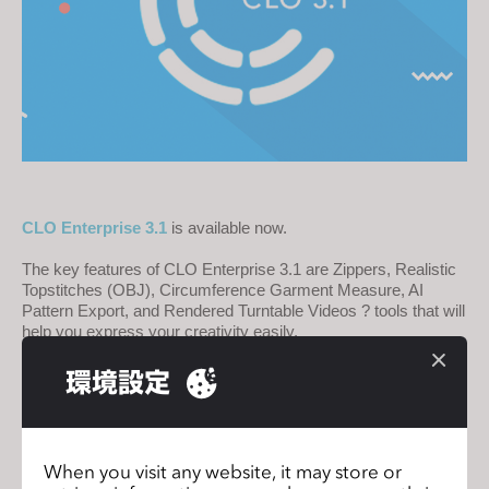
s
i
t
e
i
n
c
l
CLO Enterprise 3.1
 is available now.
u
d
The key features of CLO Enterprise 3.1 are Zippers, Realistic 
e
Topstitches (OBJ), Circumference Garment Measure, AI 
Pattern Export, and Rendered Turntable Videos ? tools that will 
s
help you express your creativity easily.
a
n
環境設定
a
c
Fashion Camp NYC showcases CLO
前のペ
c
Virtual Fashion
ージ
When you visit any website, it may store or
e