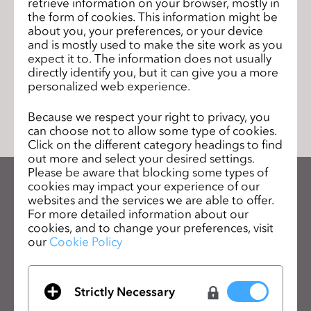
retrieve information on your browser, mostly in
s
American Fashion Podcast - How CLO
次のペ
the form of cookies. This information might be
is Changing Everything
s
about you, your preferences, or your device
ージ
and is mostly used to make the site work as you
i
expect it to. The information does not usually
b
directly identify you, but it can give you a more
i
personalized web experience.
リストに移動
l
i
Because we respect your right to privacy, you
can choose not to allow some type of cookies.
t
Click on the different category headings to find
y
out more and select your desired settings.
s
Please be aware that blocking some types of
y
cookies may impact your experience of our
CLOのニュースレターを受け取る
websites and the services we are able to offer.
s
CLOの最新情報、リソースをご確認ください。
For more detailed information about our
t
cookies, and to change your preferences, visit
e
our
Cookie Policy
メールアドレス
m
.
一般の利用規約
、
CLO追加規約
、
プライバシーポリシー
に同意します。
Strictly Necessary