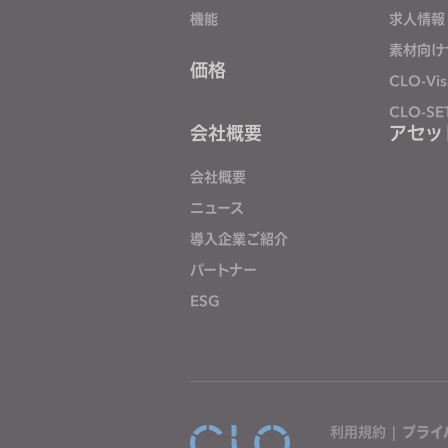
j
機能
求人情報
u
素材向け
価格
s
CLO-Vis
t
CLO-SE
t
会社概要
アセッ
h
e
会社概要
w
ニュース
e
導入企業ご紹介
b
s
パートナー
i
ESG
t
e
t
o
p
利用規約
|
プライ
e