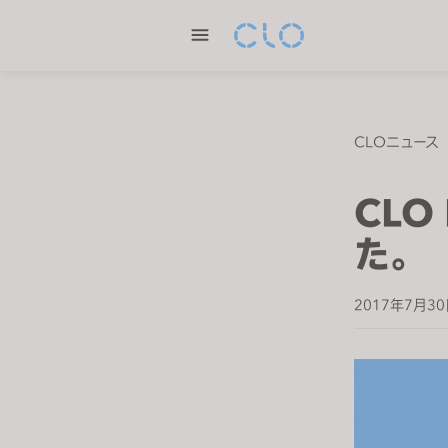
P
l
e
a
s
e
CLOニュース
n
o
CLO
t
e
た。
:
T
2017年7月3
h
i
s
w
e
b