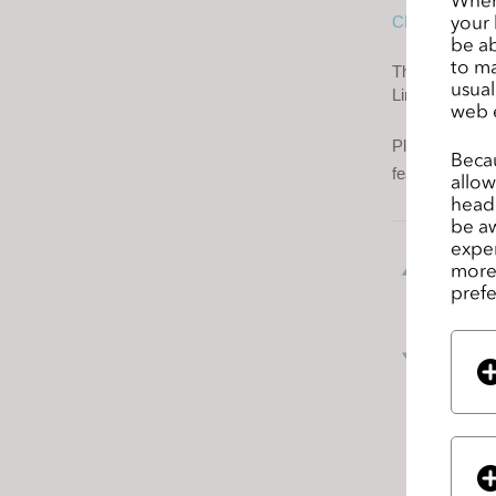
s
your 
CLO Enterpris
be ab
s
to ma
i
The key featur
usual
Line Along Slo
b
web 
i
Please refer to
l
Becau
features and 
allow
i
headi
t
be aw
y
exper
前の
s
more 
prefe
ジ
y
s
t
次の
e
ジ
m
.
P
r