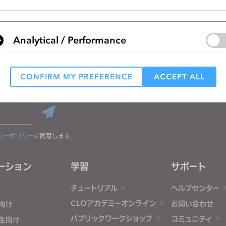
Analytical / Performance
る
CONFIRM MY PREFERENCE
ACCEPT ALL
Targeting
さい。
 reject all, some features might not function properly.
Reject All
シーポリシー
に同意します。
ーション
学習
サポート
チュートリアル
ヘルプセンター
CLOアカデミーオンライン
お問い合わせ
向け
パブリックワークショップ
コミュニティ
生向け