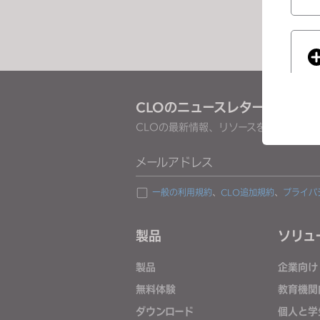
e
s
s
C
o
n
CLOのニュースレターを受け取
t
CLOの最新情報、リソースをご確認くだ
r
o
メールアドレス
l
If you
-
一般の利用規約
、
CLO追加規約
、
プライバ
F
1
製品
ソリュ
1
t
製品
企業向け
o
無料体験
教育機関
a
ダウンロード
個人と学
d