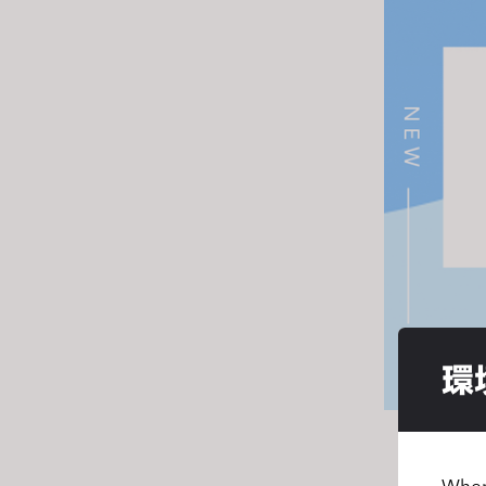
s
i
t
e
i
n
c
l
u
d
e
s
a
n
環
a
c
c
e
When 