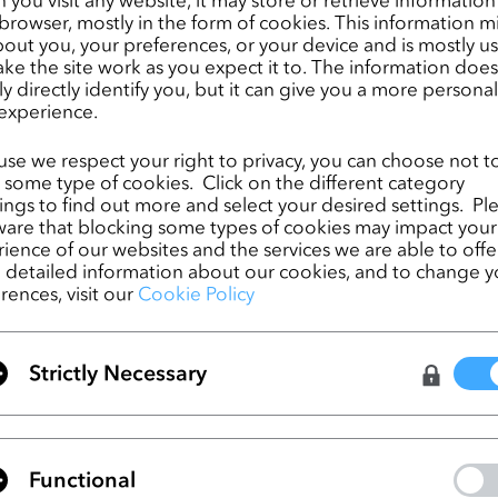
browser, mostly in the form of cookies. This information m
e 3.2
 is available now.
out you, your preferences, or your device and is mostly u
ke the site work as you expect it to. The information does
es of CLO Enterprise 3.2 include Flattening, Segment Darts, and Offse
ly directly identify you, but it can give you a more persona
pe which will assist in your pattern making/editing process.
experience.
CLO 3.2 NEW FEATURES & IMPROVEMENTS
 
 to se
se we respect your right to privacy, you can choose not t
enhancements.
 some type of cookies. Click on the different category
ngs to find out more and select your desired settings. Pl
are that blocking some types of cookies may impact your
ience of our websites and the services we are able to offer
ペー
How strategic suppliers offer faster spe
detailed information about our cookies, and to change y
market
rences, visit our
Cookie Policy
ペー
Fashion Camp NYC showcases CLO Virt
Strictly Necessary
Fashion
Functional
リストに移動