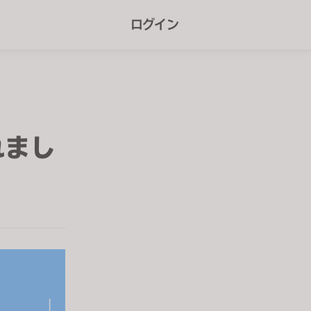
r
ログイン
e
e
n
r
e
されまし
a
d
e
r
s