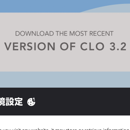
境設定
you visit any website, it may store or retrieve informatio