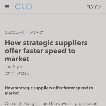
P
e
ログイン
l
n
e
r
a
e
s
a
e
CLOニュース
メディア
d
n
How strategic suppliers
e
o
r
offer faster speed to
t
s
e
market
:
Just Style
T
2017年8月23日
h
i
s
How strategic suppliers offer faster speed to
w
market
e
b
One of the longest - and the slowest - processes in