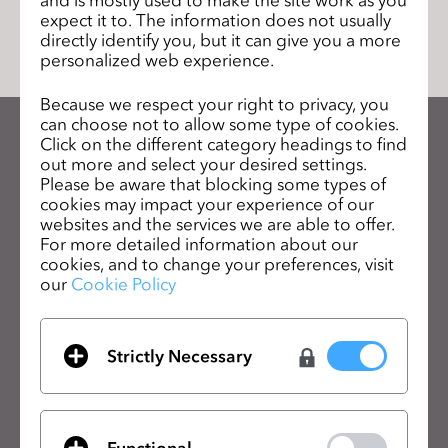
リストに移動
s
expect it to. The information does not usually
directly identify you, but it can give you a more
s
personalized web experience.
i
b
Because we respect your right to privacy, you
i
can choose not to allow some type of cookies.
l
Click on the different category headings to find
CLOのニュースレターを受け取る
out more and select your desired settings.
i
CLOの最新情報、リソースをご確認ください。
Please be aware that blocking some types of
t
cookies may impact your experience of our
y
メールアドレス
websites and the services we are able to offer.
s
For more detailed information about our
cookies, and to change your preferences, visit
y
一般の利用規約
、
CLO追加規約
、
プライバシーポリシー
に同意します。
our
Cookie Policy
s
t
日本語
e
Strictly Necessary
m
製品
ソリューション
.
製品
企業向け
Functional