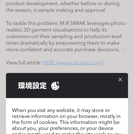
product development, whether before or during
s
the season, is sample making and approval
i
t
To tackle this problem, M.R SIMAK leverages photo-
e
realstic 3D garment visualisations to help its
i
customers cut their sampling and production lead
n
times dramatically by empowering them to make
c
more confident and accurate purchase decisions. ….
l
View full article
HERE [www.just-style.com]
u
d
e
環境設定
s
CLO User Conference 2017
前のページ
a
n
CLO Enterprise 3.2 が公開されまし
次のペー
た。
ジ
a
When you visit any website, it may store or
retrieve information on your browser, mostly in
c
the form of cookies. This information might be
c
about you, your preferences, or your device
e
and is mostly used to make the site work as you