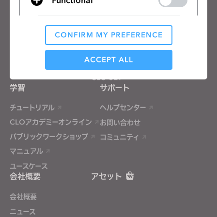
無料体験
教育機関向け
ダウンロード
個人と学生向け
機能
求人情報
CONFIRM MY PREFERENCE
Analytical / Performance
素材向けサービス
価格
ACCEPT ALL
CLO-Vise
CLO-SET
学習
サポート
Targeting
チュートリアル
ヘルプセンター
If you reject all, some features might not function
CLOアカデミーオンライン
お問い合わせ
properly.
Reject All
パブリックワークショップ
コミュニティ
マニュアル
ユースケース
会社概要
アセット
会社概要
ニュース