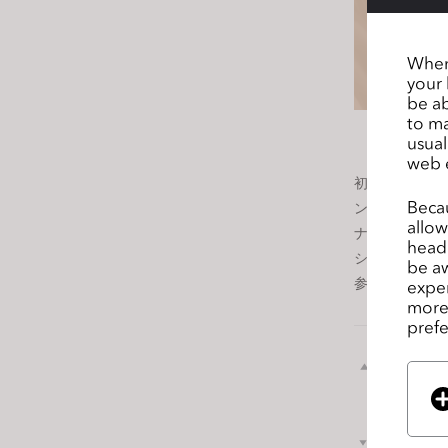
s
s
When 
i
your 
b
be ab
i
to ma
l
usual
web 
i
初開催となる
t
Becau
ントでは、最
y
allow
ナーやお客様
s
headi
ショップに参
y
be aw
参加をお待ち
exper
s
more 
t
prefe
e
m
前のペ
ージ
.
P
r
次のペ