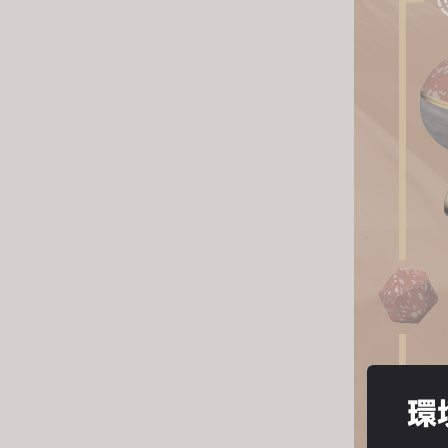
s
i
t
e
i
n
c
l
u
d
e
s
a
n
a
c
環
c
e