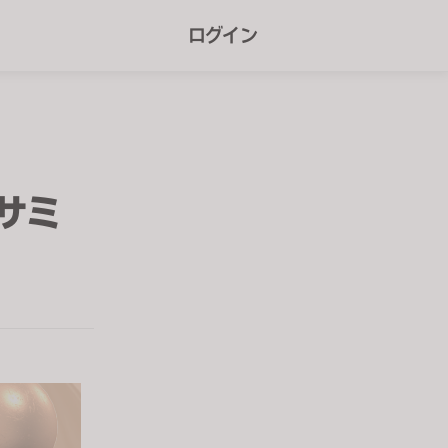
r
ログイン
e
e
n
r
e
サミ
a
d
e
r
s