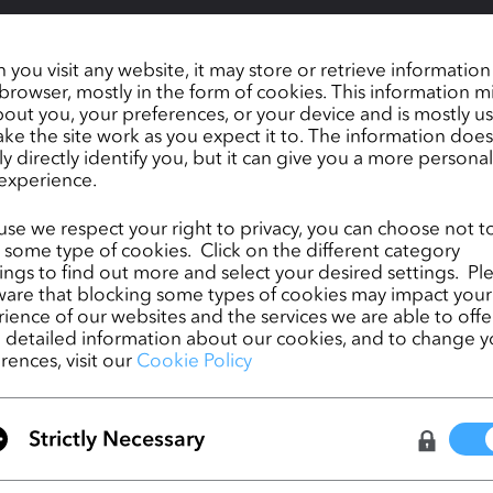
you visit any website, it may store or retrieve informatio
browser, mostly in the form of cookies. This information m
out you, your preferences, or your device and is mostly u
ke the site work as you expect it to. The information does
ly directly identify you, but it can give you a more persona
experience.
バーチャル・ユーザー・サミットへのご参加をお待ちしております！この
se we respect your right to privacy, you can choose not t
新の統合機能や製品に関するエキサイティングなプレゼンテーションや
 some type of cookies. Click on the different category
からの最新の業界情報が満載です。また、イベント期間中に開催される
ngs to find out more and select your desired settings. Pl
加して、CLOの3Dデザイナーによるデザインスキルの向上を目指しまし
are that blocking some types of cookies may impact your
こちら
しております。ご登録は
から。
ience of our websites and the services we are able to offer
detailed information about our cookies, and to change y
rences, visit our
Cookie Policy
Ready, Set, CLO! 第3回公式3Dクリエイティ
ンテストに応募しよう!
Strictly Necessary
CLO Virtual Fashion and PTC Launch First-Ev