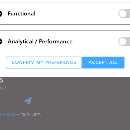
Integration between CLO and FlexPLM
Functional
リストに移動
Analytical / Performance
CONFIRM MY PREFERENCE
ACCEPT ALL
Targeting
る
さい。
 reject all, some features might not function properly.
Reject All
シーポリシー
に同意します。