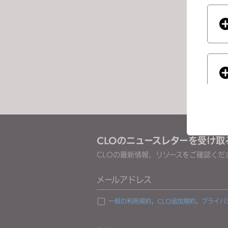
e
ージ
s
s
C
o
n
t
r
o
l
-
CLOのニュースレターを受け取
F
CLOの最新情報、リソースをご確認くだ
If you
1
1
メールアドレス
t
o
一般の利用規約
、
CLO追加規約
、
プライバ
a
d