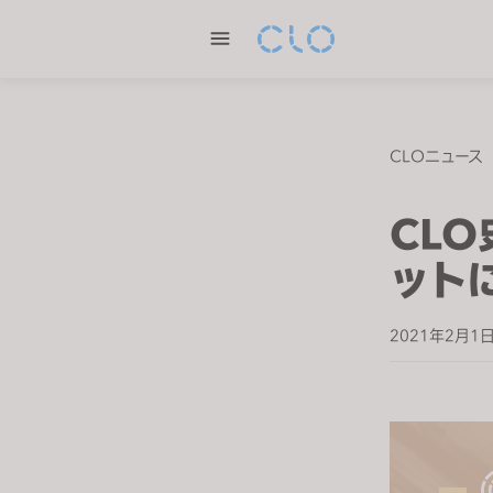
P
l
e
a
s
e
CLOニュース
n
o
CL
t
e
ット
:
T
2021年2月1
h
i
s
w
e
b