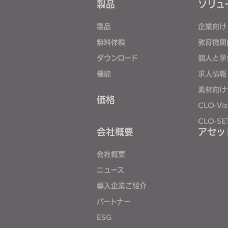
製品
ソリュ
j
u
製品
企業向け
s
無料体験
教育機関
t
ダウンロード
個人と学
t
h
機能
求人情報
e
素材向け
w
価格
CLO-Vis
e
CLO-SE
b
会社概要
アセッ
s
i
会社概要
t
ニュース
e
導入企業ご紹介
t
o
パートナー
p
ESG
e