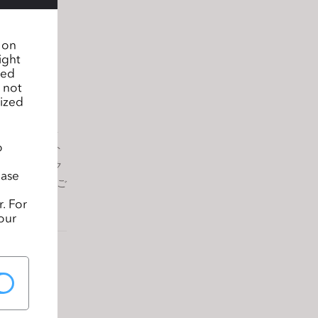
n on
ight
sed
 not
lized
2日間のイベ
o
、海外のパート
デザインワーク
ease
ょう。皆様のご
. For
our
ブデザインコ
er