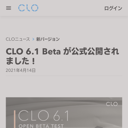
P
e
ログイン
l
n
e
r
a
e
s
a
e
CLOニュース
新バージョン
d
n
CLO 6.1 Beta が公式公開され
e
o
r
ました !
t
s
e
2021年4月14日
:
T
h
i
s
w
e
b