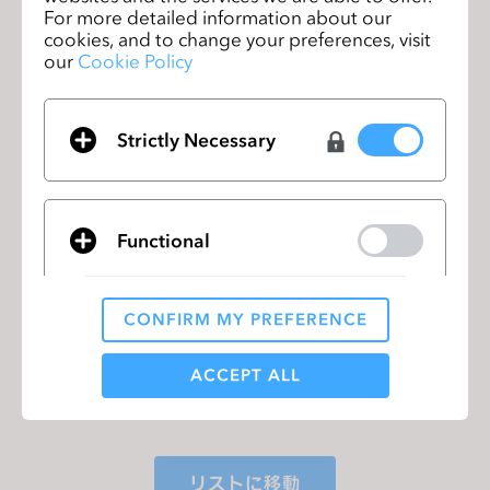
プ」の下の「OBTフィードバック」を選択し、フィード
For more detailed information about our
バックを送信してください。
cookies, and to change your preferences, visit
our
Cookie Policy
ベータテストで問題が発生した場合
CLO6.1ベータテストで発生した技術的な問題については
こちら
から、「お問い合わせタイプ」の下の「テクニカ
Strictly Necessary
ルサポート」を選択し、回答を送信してください。
詳細は
こちら
をクリックしてください。
Functional
【お知らせ】サービスセキュリティ強化のた
前の
めのTLS 1.2へのアップグレードに関して
ペー
CONFIRM MY PREFERENCE
ジ
Analytical / Performance
ACCEPT ALL
SwatchOnとCLOがもたらす未来
次のページ
Targeting
リストに移動