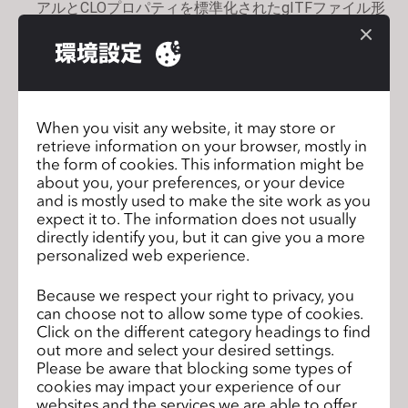
アルとCLOプロパティを標準化されたgITFファイル形
式で提供します。
環境設定
CLO-SET CONNECTとの連動:
CLO内でCLO-SET 
CONNECTの商品と購入履歴を確認できます。
テスト期間
When you visit any website, it may store or
4月13日 - 5月13日
retrieve information on your browser, mostly in
the form of cookies. This information might be
参加資格
about you, your preferences, or your device
全てのclo3d.com ユーザー
and is mostly used to make the site work as you
expect it to. The information does not usually
参加方法
directly identify you, but it can give you a more
clo3d.com アカウントにログインして、CLO6.1のイン
personalized web experience.
ストーラーをダウンロードして起動させてください。新規
ユーザーの方は、サインアップしてアカウントを作成し、
Because we respect your right to privacy, you
ダウンロードしてください。
can choose not to allow some type of cookies.
Click on the different category headings to find
out more and select your desired settings.
フィードバック方法
Please be aware that blocking some types of
CLO6.1ベータに関するフィードバックは、
お問い合わせ
cookies may impact your experience of our
ページにアクセスしてください。「お問い合わせタイ
websites and the services we are able to offer.