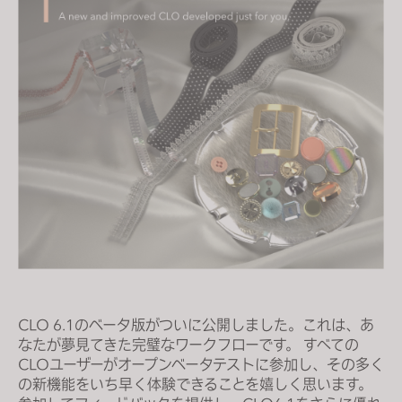
s
i
t
e
i
n
c
l
u
d
e
s
a
n
CLO 6.1のベータ版がついに公開しました。これは、あ
a
なたが夢見てきた完璧なワークフローです。 すべての
c
CLOユーザーがオープンベータテストに参加し、その多く
c
の新機能をいち早く体験できることを嬉しく思います。
e