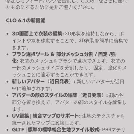
参加してフィードバックを提供し、CLO6.1をさらに優れ
s
たものにするために是非ご協力ください。
s
i
CLO 6.1の新機能
b
3D画面上で衣装の編集:
3D形状を維持しながら、ポ
i
イントや線を移動することで、3D衣装を簡単に編集で
l
きます。
i
ブラシ選択ツール ＆ 部分メッシュ分割 / 固定 /強
t
化:
衣装のメッシュをブラシで選択できます。衣装の
y
一部のメッシュサイズを分割したり、固定、強化をメ
s
ッシュごとに適応することができます。
y
新しいアバター（近日発表）:
新しいアバターが近日
s
中に追加されます。
t
アバターの顔のスタイルの編集（近日発表）:
顔の各
e
部分を置き換えて、アバターの顔のスタイルを編集し
m
ます。
UV編集 | 統合マップのサポート:
生地のテクスチャを
.
統一されたマップに変換します。
GLTF | 標準の標準統合生地ファイル形式:
PBRマテリ