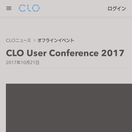
P
e
ログイン
l
n
e
r
a
e
s
a
e
CLOニュース
オフラインイベント
d
n
CLO User Conference 2017
e
o
r
t
2017年10月21日
s
e
:
T
h
i
s
w
e
b