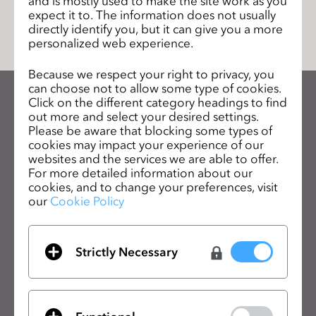
and is mostly used to make the site work as you
リストに移動
s
expect it to. The information does not usually
s
directly identify you, but it can give you a more
personalized web experience.
i
b
Because we respect your right to privacy, you
i
can choose not to allow some type of cookies.
l
Click on the different category headings to find
CLOのニュースレターを受け取る
out more and select your desired settings.
i
CLOの最新情報、リソースをご確認ください。
Please be aware that blocking some types of
t
cookies may impact your experience of our
y
websites and the services we are able to offer.
メールアドレス
s
For more detailed information about our
cookies, and to change your preferences, visit
y
一般の利用規約
、
CLO追加規約
、
プライバシーポリシー
に同意します。
our
Cookie Policy
s
t
日本語
e
Strictly Necessary
m
製品
ソリューション
.
製品
企業向け