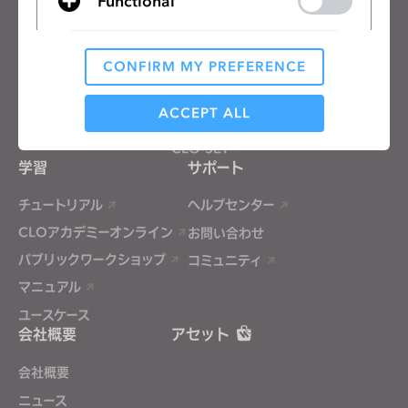
Functional
無料体験
教育機関向け
ダウンロード
個人と学生向け
機能
求人情報
CONFIRM MY PREFERENCE
Analytical / Performance
素材向けサービス
価格
ACCEPT ALL
CLO-Vise
CLO-SET
学習
サポート
Targeting
チュートリアル
ヘルプセンター
If you reject all, some features might not function
CLOアカデミーオンライン
お問い合わせ
properly.
Reject All
パブリックワークショップ
コミュニティ
マニュアル
ユースケース
会社概要
アセット
会社概要
ニュース