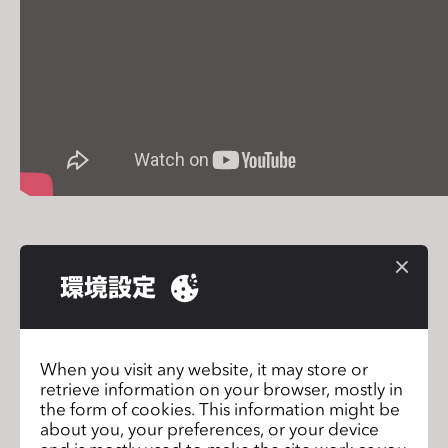
s
i
t
e
i
n
c
l
u
d
e
環境設定
s
CLO @ PI Apparel Berlin
前のページ
a
n
How strategic suppliers offer faster
次のペ
speed to market
a
ージ
When you visit any website, it may store or
c
retrieve information on your browser, mostly in
the form of cookies. This information might be
c
about you, your preferences, or your device
e