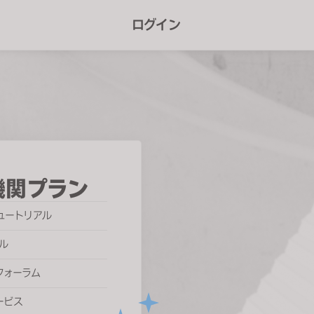
r
ログイン
e
e
n
r
e
a
d
機関プラン
e
ュートリアル
r
ル
s
フォーラム
ービス