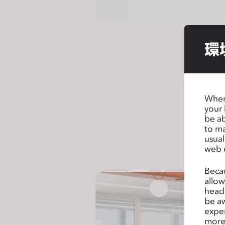
j
u
s
環
t
t
h
e
w
When 
your 
e
be ab
b
to ma
s
usual
i
web 
t
Becau
e
allow
t
headi
o
be aw
exper
p
more 
e