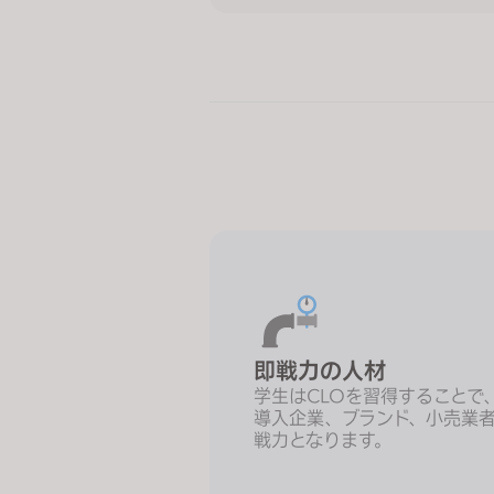
b
i
l
i
t
i
e
s
w
h
o
a
r
即戦力の人材
e
学生はCLOを習得することで、
u
導入企業、ブランド、小売業
s
戦力となります。
i