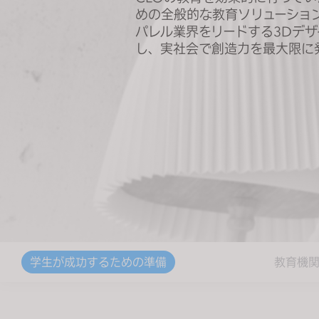
s
めの全般的な教育ソリューショ
i
パレル業界をリードする3Dデ
t
し、実社会で創造力を最大限に
e
i
n
c
l
u
d
e
s
a
n
a
学生が成功するための準備
教育機
c
c
e