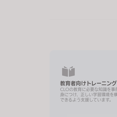
e
s
s
C
o
n
t
r
o
l
-
F
教育者向けトレーニング
1
CLOの教育に必要な知識を事
1
身につけ、正しい学習環境を
t
できるよう支援しています。
o
a
d