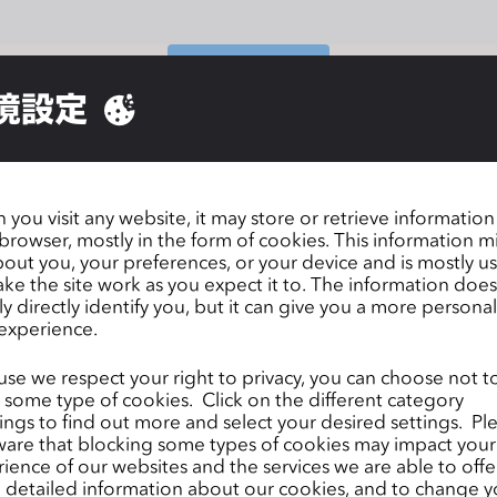
お問い合わせ
境設定
you visit any website, it may store or retrieve informatio
browser, mostly in the form of cookies. This information m
out you, your preferences, or your device and is mostly u
導入教育機関ご紹介
ke the site work as you expect it to. The information does
ly directly identify you, but it can give you a more persona
世界各国の教育機関にてCLOを導入いただいております
experience.
さらに詳しく
se we respect your right to privacy, you can choose not t
 some type of cookies. Click on the different category
ngs to find out more and select your desired settings. Pl
are that blocking some types of cookies may impact your
ience of our websites and the services we are able to offer
detailed information about our cookies, and to change y