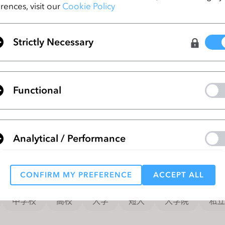
rences, visit our
Cookie Policy
Strictly Necessary
Functional
Analytical / Performance
資格
CONFIRM MY PREFERENCE
ACCEPT ALL
Targeting
すべての教育機関
中学校
高校
大学
短大
大学院
私立
 reject all, some features might not function properly.
Reject All