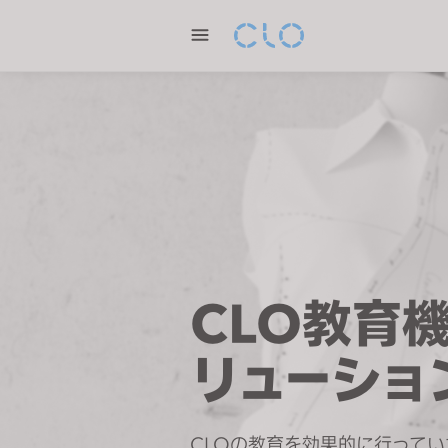
P
l
e
a
s
e
n
o
t
e
:
T
CLO教育
h
i
リューショ
s
w
e
b
CLOの教育を効果的に行って