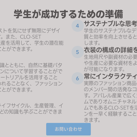
学生が成功するための準備
サステナブルな思
4
ストを気にせず無限にデザイ
学生のサステナブルなデ
す。また、
CLO-SET
質と効率を向上させる
資産を活用して、学生の潜在能
します。
ことができます。
衣装の構成の詳細
5
生地用尺や副資材の必要
や生産に必要な資材を
知識とともに、自然に基礎パタ
が可能になります。
インについて学習することがで
常にインタラクテ
ュートリアル
を活用すること
6
実際のファッション商品
われることなく、ファッション
のメンバー間の活発なコ
ことができます。
す。アパレル産業で広く
ムでありオムニチャネル
ライフサイクル、生産管理、イ
ムでもある
CLO-SET
を
などの知識も学ぶことができま
ンを一早く経験すること
きます。
お問い合わせ