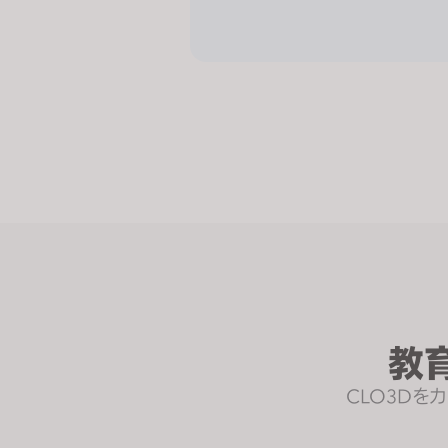
n
g
a
s
c
r
e
e
n
r
e
a
d
e
教
r
;
CLO3D
P
r