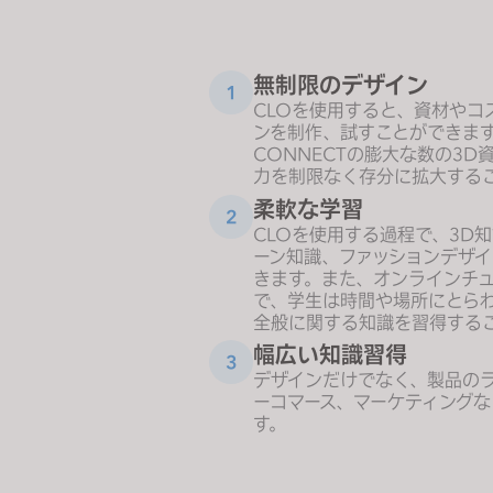
s
s
i
無制限のデザイン
1
b
CLOを使用すると、資材やコ
i
ンを制作、試すことができま
CONNECT
の膨大な数の3D
l
力を制限なく存分に拡大する
i
柔軟な学習
t
2
CLOを使用する過程で、3D
y
ーン知識、ファッションデザ
s
きます。また、
オンラインチ
y
で、学生は時間や場所にとら
s
全般に関する知識を習得する
t
幅広い知識習得
3
e
デザインだけでなく、製品の
ーコマース、マーケティング
m
す。
.
P
r