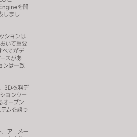
 Engineを開
発表しまし
ファッションは
において重要
すべてがデ
バースがあ
ョンは一致
り、3D衣料デ
ーションツー
るオープン
ステムを誇っ
スト、アニメー