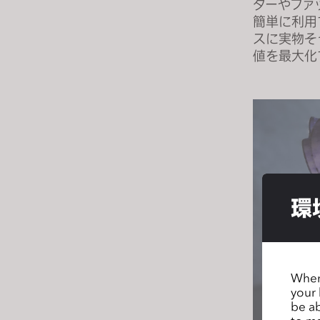
ターやファ
s
簡単に利用
s
スに実物そ
i
値を最大化
b
i
l
i
t
y
s
y
環
s
t
e
m
When 
.
your 
P
be ab
r