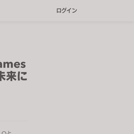
r
ログイン
e
e
n
r
e
Games
a
未来に
d
e
r
s
LOと