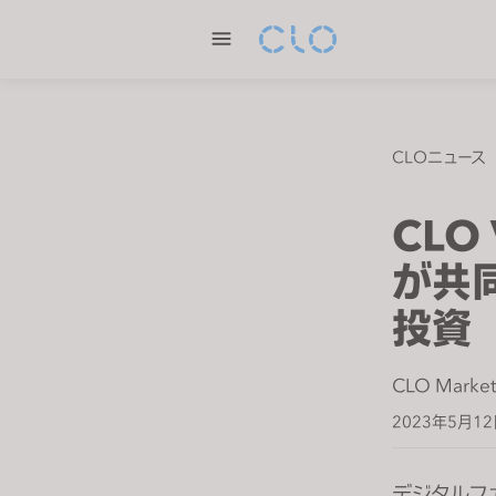
P
l
e
a
s
e
CLOニュース
n
o
CLO 
t
e
が共
:
投資
T
h
i
CLO Market
s
2023年5月1
w
e
b
デジタルフ