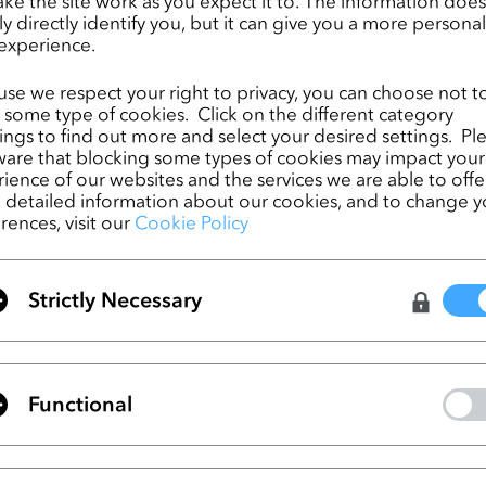
ke the site work as you expect it to. The information does
ly directly identify you, but it can give you a more persona
experience.
se we respect your right to privacy, you can choose not t
l Engineが提供するデジタルファッション
 some type of cookies. Click on the different category
ngs to find out more and select your desired settings. Pl
are that blocking some types of cookies may impact your
ience of our websites and the services we are able to offer
デジタルファッションをすぐに仮想世界に取り入れるの
detailed information about our cookies, and to change y
タルファッションのクリエイターにとって創造における
rences, visit our
Cookie Policy
O Virtual FashionのソリューションがUnreal Eng
業界のデザイナーが本物そっくりのデジタルファッショ
支援していくのが非常に楽しみです。」と、Epic Game
Strictly Necessary
 Libreriは語りました。
ライアントはすでにデジタル資産の有用性を最大限に活
。当社はこうした要望やロードマップに対応できるよう
Functional
、Simon Kimは付け加えます。「当社は今回の投資が
タルファッションとクリエイターの価値を最大限に引き
ic Gamesとこの目標を共有できることを非常に嬉しく思