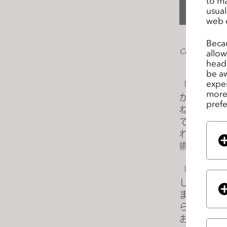
to ma
e
usual
web 
s
s
Becau
C
CLOとUnrea
allow
o
headi
n
be aw
exper
「高品質の
t
more 
かり、デジ
r
prefe
ねません。CL
o
て、様々な
l
れるよう、
-
術責任者Kim
F
1
「当社のク
1
しています
t
ます。」と
o
らゆるデジ
a
おり、Ep
d