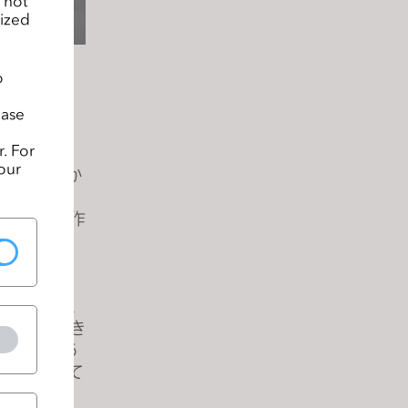
 not
lized
o
ease
. For
は手間がか
our
障壁となりか
ineと連携し
ンの衣装を作
sの最高技
用しようと
努力していき
、世界中のあ
出すと信じて
っていま