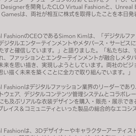
s Designerを開発したCLO Virtual Fashionと、Unreal
ic Gamesは、両社が相互に株式を取得したことを本日
tual FashionのCEOであるSimon Kimは、「デジタル
デジタルエンターテインメントやメタバース・サービス
たすと確信しています。」と語りました。「私たちは、
れ、ファッションとエンターテインメントが融合しメタ
未来を思い描き、実現しようとしています。両社のビジ
思い描く未来を築くことに全力で取り組んでいます。」
rtual Fashionはデジタルファッション業界のリーダーであ
トウェア、デジタルコンテンツ管理システムとコラボレ
にも及ぶリアルな衣装デザインを購入・販売・展示でき
プレイス＆コミュニティといった製品の総合的なエコシ
rtual Fashionは、3Dデザイナーやキャラクターアーティ