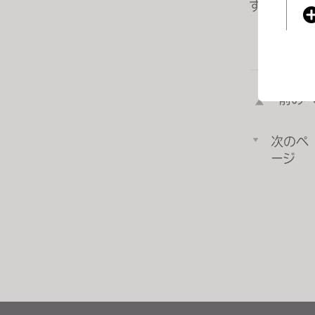
す。」
j
u
s
t
t
前の
h
e
If you
w
次のペ
e
ージ
b
s
i
t
e
t
o
p
e