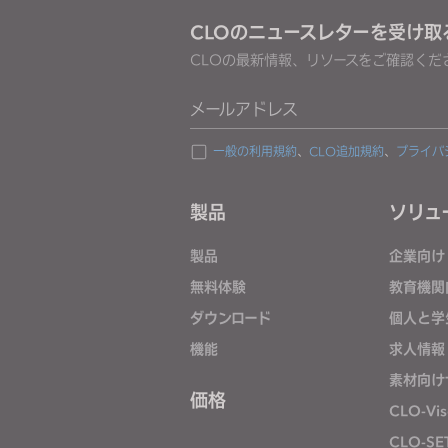
o
CLOのニュースレターを受け取
p
CLOの最新情報、リソースをご確認くだ
l
e
メールアドレス
w
i
一般の利用規約
、
CLO追加規約
、
プライバ
t
h
製品
ソリュ
v
i
製品
企業向け
s
無料体験
教育機関
u
ダウンロード
個人と学
a
l
機能
求人情報
d
素材向け
i
価格
CLO-Vis
s
CLO-SE
a