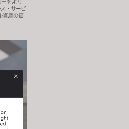
ローをより
ース・サービ
ル資産の価
n on
ight
sed