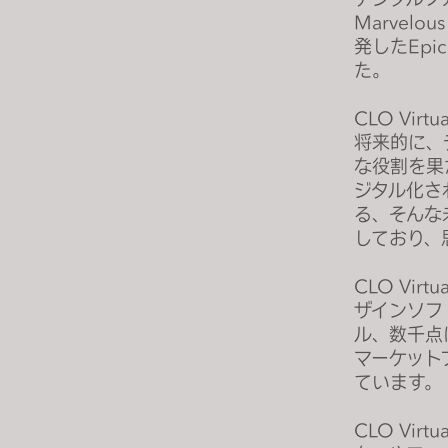
s
Marvelou
i
発したEp
t
た。
e
i
CLO Vir
n
将来的に、
c
な役割を果
l
ジタル化さ
る、そんな
u
しており、
d
e
CLO Vi
s
ザインソフ
a
ル、数千点
n
マーケット
a
ています。
c
c
CLO Vi
e