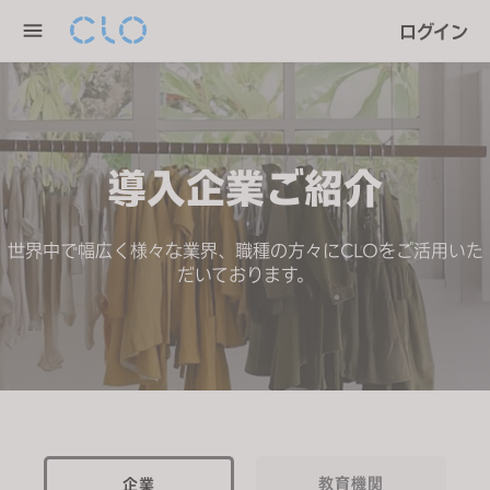
P
e
ログイン
l
n
e
r
a
e
s
a
e
d
導入企業ご紹介
n
e
o
r
t
s
世界中で幅広く様々な業界、職種の方々にCLOをご活用いた
e
だいております。
:
T
h
i
s
w
e
b
教育機関
企業