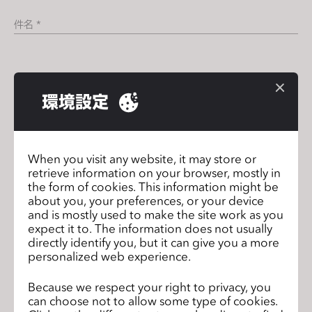
s
件名 *
s
i
b
お問い合わせ内容 *
i
環境設定
l
i
t
y
When you visit any website, it may store or
s
retrieve information on your browser, mostly in
添付ファイル
y
the form of cookies. This information might be
about you, your preferences, or your device
s
and is mostly used to make the site work as you
t
expect it to. The information does not usually
e
directly identify you, but it can give you a more
m
personalized web experience.
.
またはファイルをこちらにドラッグアンドドロップ、
Because we respect your right to privacy, you
can choose not to allow some type of cookies.
ブラウズファイルをアップロード