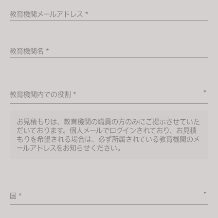
s
教育機関メールアドレス *
i
t
e
教育機関名 *
i
n
c
l
教育機関内での役割 *
u
d
お見積もりは、教育機関の職員の方のみにご提示させていた
e
だいております。個人メールでログインされており、お見積
もりを希望される場合は、必ず所属されている教育機関のメ
s
ールアドレスをお知らせください。
a
n
a
c
国 *
c
e