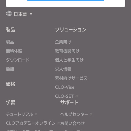
Targeting
日本語
製品
ソリューション
If you reject all, some features might not function
properly.
Reject All
製品
企業向け
無料体験
教育機関向け
ダウンロード
個人と学生向け
機能
求人情報
素材向けサービス
価格
CLO-Vise
CLO-SET
学習
サポート
チュートリアル
ヘルプセンター
CLOアカデミーオンライン
お問い合わせ