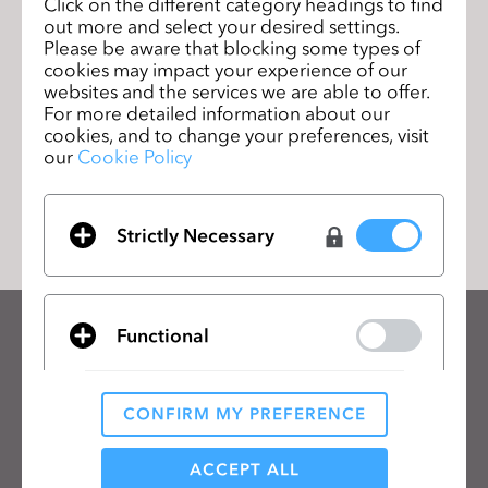
Click on the different category headings to find
out more and select your desired settings.
問題をより迅速に解決するために、システムスペック（Mac、
Please be aware that blocking some types of
Windows）および関連ファイルを共有してください。最大5
cookies may impact your experience of our
つのファイル（各最大50MB）をアップロードできます。
websites and the services we are able to offer.
For more detailed information about our
cookies, and to change your preferences, visit
our
Cookie Policy
提出
Strictly Necessary
Functional
CLOのニュースレターを受け取る
CLOの最新情報、リソースをご確認ください。
CONFIRM MY PREFERENCE
メールアドレス
Analytical / Performance
ACCEPT ALL
一般の利用規約
、
CLO追加規約
、
プライバシーポリシー
に同意します。