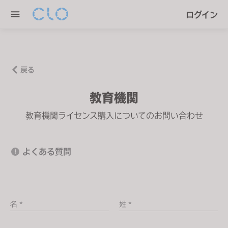
P
e
ログイン
l
n
e
r
a
e
s
a
e
戻る
d
n
e
教育機関
o
r
t
教育機関ライセンス購入についてのお問い合わせ
s
e
:
T
よくある質問
h
i
s
w
名 *
姓 *
e
b