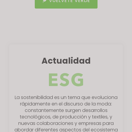
VUÉLVETE VERDE
s
i
t
e
i
n
c
l
Actualidad
u
d
e
s
a
La sostenibilidad es un tema que evoluciona
n
rápidamente en el discurso de la moda:
a
constantemente surgen desarrollos
c
tecnológicos, de producción y textiles, y
c
nuevas colaboraciones y empresas para
e
abordar diferentes aspectos del ecosistema