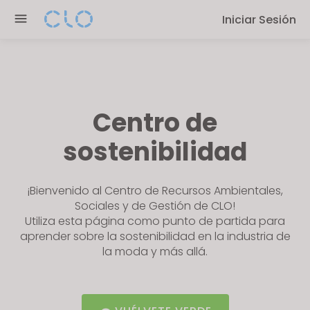
P
e
Iniciar Sesión
l
n
e
r
a
e
s
a
e
d
n
Centro de
e
o
r
sostenibilidad
t
s
e
:
¡Bienvenido al Centro de Recursos Ambientales,
T
Sociales y de Gestión de CLO!
h
Utiliza esta página como punto de partida para
i
aprender sobre la sostenibilidad en la industria de
s
la moda y más allá.
w
e
b