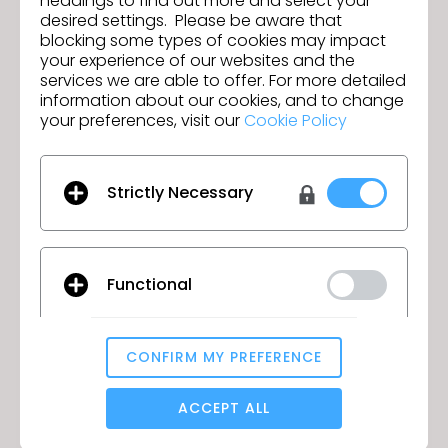
headings to find out more and select your
desired settings. Please be aware that
blocking some types of cookies may impact
your experience of our websites and the
services we are able to offer. For more detailed
information about our cookies, and to change
your preferences, visit our
Cookie Policy
La circularidad representa una oportunidad
Strictly Necessary
para abordar los problemas sociales y
medioambientales actuales de la industria
mundial de la moda y dirigirnos hacia una
industria más resistente. La aplicación de un
enfoque circular en la moda ayudará a
Functional
eliminar el impacto medioambiental de la
industria mediante la creación de procesos
que desvíen los materiales de los vertederos
CONFIRM MY PREFERENCE
y, en su lugar, construyan sistemas para
Analytical / Performance
utilizar los materiales de forma infinita en
ACCEPT ALL
diferentes formas.