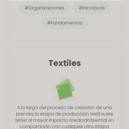
Targeting
Organizaciones
Iniciativas
Fundamentos
If you reject all, some features might not function
properly.
Reject All
Textiles
A lo largo del proceso de creación de una
prenda, la etapa de producción textil suele
tener el mayor impacto medioambiental en
comparación con cualquier otra etapa.