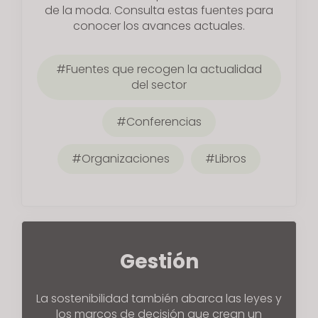
de la moda. Consulta estas fuentes para
s
conocer los avances actuales.
s
i
b
Fuentes que recogen la actualidad
i
del sector
l
i
Conferencias
t
y
Organizaciones
Libros
s
y
s
t
e
Gestión
m
.
La sostenibilidad también abarca las leyes y
los marcos de decisión que crean un