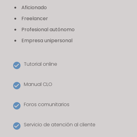
s
Aficionado
s
Freelancer
i
b
Profesional autónomo
i
Empresa unipersonal
l
i
t
Tutorial online
y
s
y
Manual CLO
s
t
e
Foros comunitarios
m
.
Servicio de atención al cliente