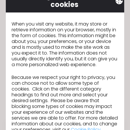
cookies
Especialista 3D dedicado
When you visit any website, it may store or
retrieve information on your browser, mostly in
the form of cookies. This information might be
Soporte directo para empresas
about you, your preferences, or your device
and is mostly used to make the site work as
you expect it to. The information does not
Consultoría en transformación digital
usually directly identify you, but it can give you
a more personalized web experience.
Digitalización de tejidos disponible
Because we respect your right to privacy, you
can choose not to allow some type of
cookies. Click on the different category
Acceso a eventos exclusivos con líderes del
headings to find out more and select your
desired settings. Please be aware that
sector.
blocking some types of cookies may impact
your experience of our websites and the
services we are able to offer. For more detailed
information about our cookies, and to change
your preferences, visit our
Cookie Policy