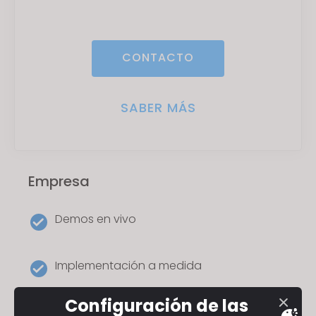
CONTACTO
SABER MÁS
Empresa
Demos en vivo
Implementación a medida
Configuración de las
Onboarding y formación personalizada