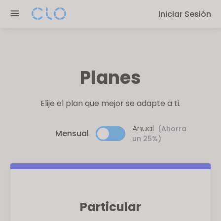
P
e
Iniciar Sesión
l
n
e
r
a
e
s
a
e
Planes
d
n
e
o
r
Elije el plan que mejor se adapte a ti.
t
s
e
Anual
:
(Ahorra
Mensual
un 25%)
T
h
i
s
w
e
Particular
b