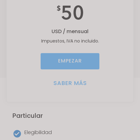
s
i
t
e
USD / mensual
i
Impuestos, IVA no incluido.
n
c
l
EMPEZAR
u
d
SABER MÁS
e
s
a
n
a
Particular
c
c
Elegibilidad
e