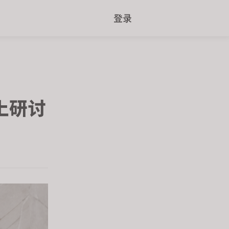
r
登录
e
e
n
r
e
线上研讨
a
d
e
r
s