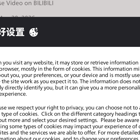
e Video on BILIBILI
 Apr 20, 2026
se Video on YouTube
好设置
.0
新功能线上研讨会日程表
:
 Apr 21, 2026
you visit any website, it may store or retrieve information
 10:00 KST (GMT +9)
browser, mostly in the form of cookies. This information m
ere Video Release on YouTube (+ Live Chat)
out you, your preferences, or your device and is mostly use
the site work as you expect it to. The information does no
 Apr 24, 2026
ly directly identify you, but it can give you a more personal
 15:00 JST (GMT +9)
experience.
ere Video Release on YouTube (+ Live Chat)
se we respect your right to privacy, you can choose not to 
(US)
type of cookies. Click on the different category headings 
 Apr 27, 2026
out more and select your desired settings. Please be aware
se Video on YouTube via Playlist
ing some types of cookies may impact your experience of 
ês
tes and the services we are able to offer. For more detaile
 Apr 30, 2026
mation about our cookies, and to change your preferences, 