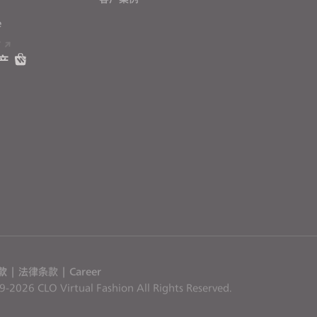
e
T
产
款
|
法律条款
|
Career
-2026 CLO Virtual Fashion All Rights Reserved.