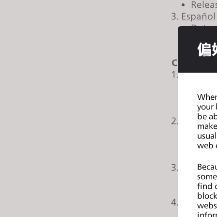
Releas
e
Español
s
Date:
s
Relea
偏
C
o
CLO 2026
n
한국어
t
Date:
r
When 
Time:
o
your 
Premi
be ab
l
日本語
make 
-
Date:
usual
F
Time:
web 
1
Premi
1
Becau
English 
some 
t
Date:
find 
Relea
o
block
Portugu
a
websi
Date:
d
infor