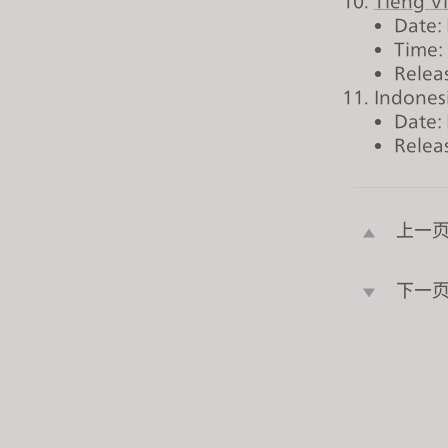
Tiếng Vi
o
Date:
p
Time:
l
Relea
Indones
e
Date:
w
Relea
i
t
h
v
上一
i
s
下一
u
a
l
d
i
s
a