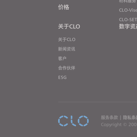
n
材料服务
价格
g
CLO-Vis
a
CLO-SE
s
关于CLO
数字资
c
r
关于CLO
e
新闻资讯
e
客户
n
合作伙伴
r
e
ESG
a
d
e
r
;
服务条款
|
隐私条
P
Copyright © 2009
r