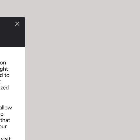
 on
ight
d to
t
ized
allow
to
 that
our
d
visit