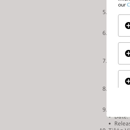
our
C
Relea
j
Español
u
Date:
s
Relea
t
中文
t
Date:
h
Time:
e
Releas
w
Français
e
Date:
b
Time:
s
Premi
i
Türkçe
t
Date:
e
Relea
t
廣東話 (C
o
Date:
p
Relea
If you
e