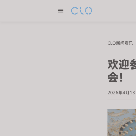
P
l
e
a
s
e
CLO新闻资讯
n
o
欢迎参
t
e
会！
:
T
2026年4月1
h
i
s
w
e
b