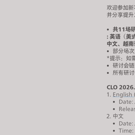
s
欢迎参加新
s
并分享提升
i
b
共11场
i
: 英语（
l
中文、越南
i
部分场次
t
*提示：如
y
研讨会链
所有研讨会
s
y
CLO 202
s
English 
t
Date:
e
Relea
m
中文
.
Date:
P
Time:
r