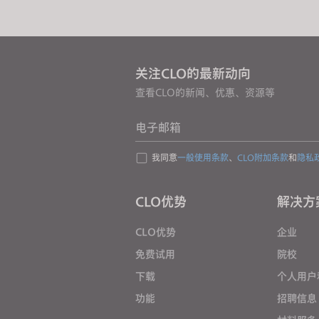
b
i
l
i
关注CLO的最新动向
t
查看CLO的新闻、优惠、资源等
i
e
电子邮箱
s
w
我同意
一般使用条款
、
CLO附加条款
和
隐私
h
o
CLO优势
解决方
a
r
CLO优势
企业
e
免费试用
院校
u
下载
个人用户
s
功能
招聘信息
i