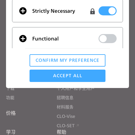
电子邮箱
Strictly Necessary
我同意
一般使用条款
、
CLO附加条款
和
隐私政策
。
Functional
中文
CLO优势
解决方案
CONFIRM MY PREFERENCE
Analytical / Performance
CLO优势
企业
ACCEPT ALL
免费试用
院校
下载
个人用户和学生用户
Targeting
功能
招聘信息
材料服务
价格
If you reject all, some features might not function
CLO-Vise
properly.
Reject All
CLO-SET
学习
帮助