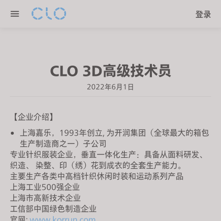
P
e
登录
l
n
e
r
a
e
s
a
CLO 3D高级技术员
e
d
n
e
2022年6月1日
o
r
t
s
e
【企业介绍】
:
上海嘉乐，1993年创立, 为开润集团（全球最大的箱包
T
生产制造商之一）子公司
h
专业针织服装企业，垂直一体化生产：具备从面料研发、
织造、 染整、印（绣）花到成衣的全套生产能力。
i
主要生产各类中高档针织休闲时装和运动系列产品
s
上海工业500强企业
w
上海市高新技术企业
e
工信部中国绿色制造企业
b
官网:
www.korrun.com