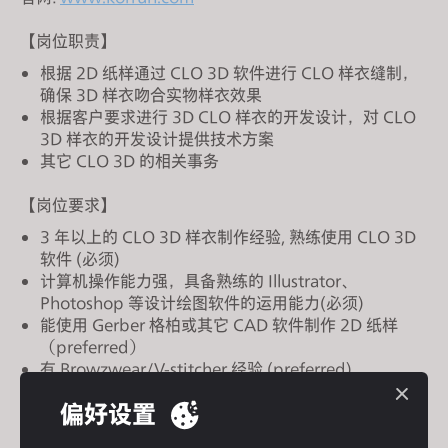
s
i
【岗位职责】
t
根据 2D 纸样通过 CLO 3D 软件进行 CLO 样衣缝制，
e
确保 3D 样衣吻合实物样衣效果
i
根据客户要求进行 3D CLO 样衣的开发设计，对 CLO
n
3D 样衣的开发设计提供技术方案
其它 CLO 3D 的相关事务
c
l
【岗位要求】
u
3 年以上的 CLO 3D 样衣制作经验, 熟练使用 CLO 3D
d
软件 (必须)
e
计算机操作能力强，具备熟练的 Illustrator、
s
Photoshop 等设计绘图软件的运用能力(必须)
a
能使用 Gerber 格柏或其它 CAD 软件制作 2D 纸样
n
（preferred）
a
有 Browzwear/V-stitcher 经验 (preferred)
c
有运动服装制造生产的相关工作经验，对运动服装生产
偏好设置
工艺有基本了解
c
工作认真负责、具备敬业精神，耐心细心(尤其重要)、
e