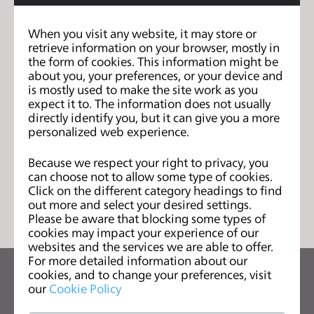
具有良好的沟通及团队合作能力
s
s
When you visit any website, it may store or
【语言能力】
i
retrieve information on your browser, mostly in
英文 CET 6 级及以上或类似水平
the form of cookies. This information might be
b
about you, your preferences, or your device and
i
is mostly used to make the site work as you
【简历投递】
l
expect it to. The information does not usually
wangsh@jiale-sh.com
i
directly identify you, but it can give you a more
personalized web experience.
t
y
Because we respect your right to privacy, you
s
can choose not to allow some type of cookies.
列表
y
Click on the different category headings to find
s
out more and select your desired settings.
Please be aware that blocking some types of
t
cookies may impact your experience of our
e
websites and the services we are able to offer.
m
For more detailed information about our
.
cookies, and to change your preferences, visit
关注CLO的最新动向
our
Cookie Policy
查看CLO的新闻、优惠、资源等