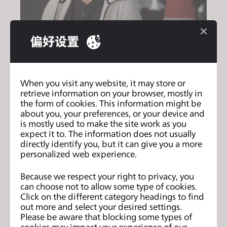
偏好设置
Macron
Roberto Malatesta, 打板和技术部门主管
When you visit any website, it may store or
”对于打板部门来说，3D技术是一种不断进化的先进
retrieve information on your browser, mostly in
科技。CLO软件的实用性让我们增强创造力，并降
the form of cookies. This information might be
低了犯错的几率。3D视觉呈现让我们可以轻易地发
about you, your preferences, or your device and
现出服装生产线上出现的问题，也让设计师对细节和
is mostly used to make the site work as you
比例有更好的把控。”
expect it to. The information does not usually
directly identify you, but it can give you a more
personalized web experience.
Because we respect your right to privacy, you
can choose not to allow some type of cookies.
Click on the different category headings to find
out more and select your desired settings.
Please be aware that blocking some types of
cookies may impact your experience of our