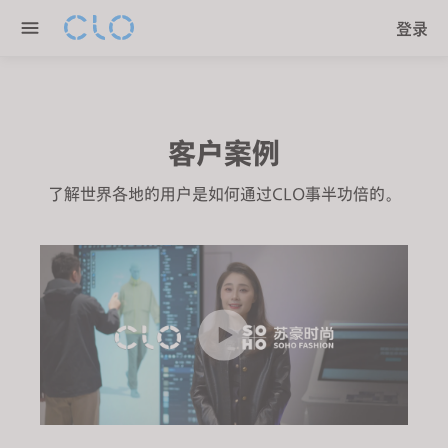
P
e
登录
l
n
e
r
a
e
s
a
e
客户案例
d
n
e
o
了解世界各地的用户是如何通过CLO事半功倍的。
r
t
s
e
:
T
h
i
s
w
e
b