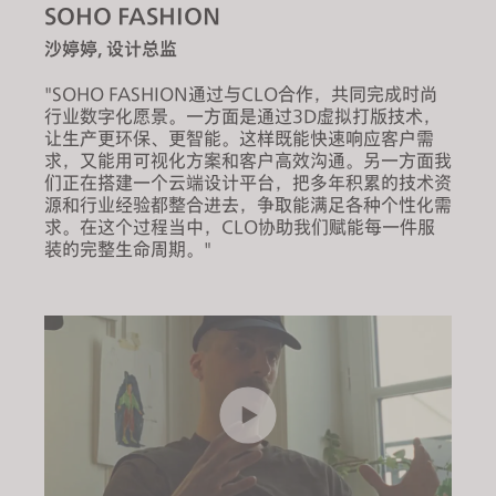
SOHO FASHION
s
i
沙婷婷, 设计总监
t
"SOHO FASHION通过与CLO合作，共同完成时尚
e
行业数字化愿景。一方面是通过3D虚拟打版技术，
i
让生产更环保、更智能。这样既能快速响应客户需
n
求，又能用可视化方案和客户高效沟通。另一方面我
c
们正在搭建一个云端设计平台，把多年积累的技术资
源和行业经验都整合进去，争取能满足各种个性化需
l
求。在这个过程当中，CLO协助我们赋能每一件服
u
装的完整生命周期。"
d
e
s
a
n
a
c
c
e