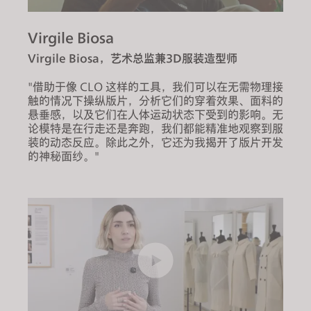
s
s
Virgile Biosa
i
Virgile Biosa，艺术总监兼3D服装造型师
b
i
"借助于像 CLO 这样的工具，我们可以在无需物理接
l
触的情况下操纵版片，分析它们的穿着效果、面料的
悬垂感，以及它们在人体运动状态下受到的影响。无
i
论模特是在行走还是奔跑，我们都能精准地观察到服
t
装的动态反应。除此之外，它还为我揭开了版片开发
y
的神秘面纱。"
s
y
s
t
e
m
.