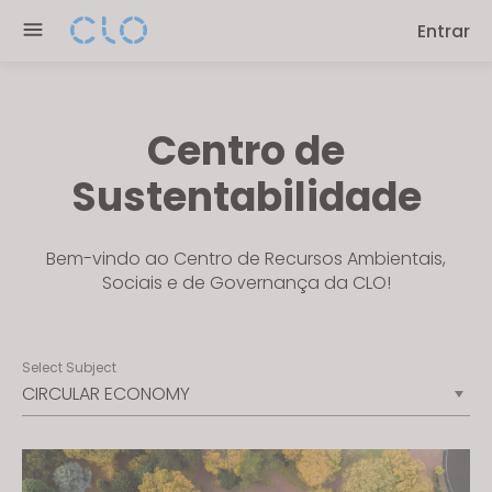
Please
Entrar
note:
This
website
includes
Centro de
an
accessibility
Sustentabilidade
system.
Bem-vindo ao Centro de Recursos Ambientais,
Sociais e de Governança da CLO!
Select Subject