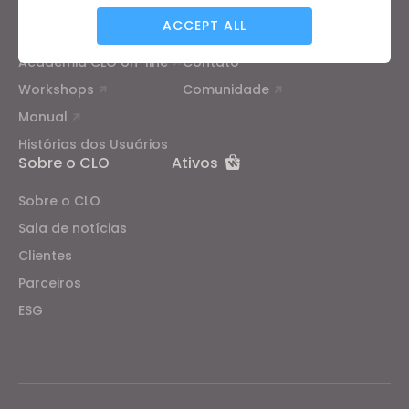
ACCEPT ALL
Tutorial
Centro de ajuda
Academia CLO on-line
Contato
Targeting
Workshops
Comunidade
Manual
If you reject all, some features might not function
Histórias dos Usuários
properly.
Reject All
Sobre o CLO
Ativos
Sobre o CLO
Sala de notícias
Clientes
Parceiros
ESG