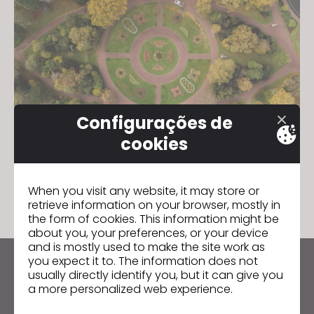
Configurações de
cookies
Circular Economy - Vol. 1
21 de abril de 2022
When you visit any website, it may store or
retrieve information on your browser, mostly in
the form of cookies. This information might be
about you, your preferences, or your device
and is mostly used to make the site work as
you expect it to. The information does not
Mantenha-se atualizado com o CLO
usually directly identify you, but it can give you
a more personalized web experience.
Fique por dentro das notícias, promoções, recursos e
mais.