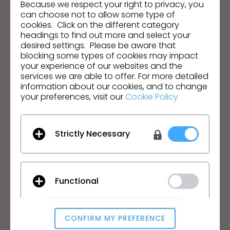
Because we respect your right to privacy, you
can choose not to allow some type of
Endereço de e-mail
cookies. Click on the different category
headings to find out more and select your
Aceito as
Condições Gerais de Utilização
, as
Condições
desired settings. Please be aware that
Adicionais do CLO
e a
Política de Privacidade
.
blocking some types of cookies may impact
your experience of our websites and the
services we are able to offer. For more detailed
Português
information about our cookies, and to change
your preferences, visit our
Cookie Policy
Produto
Solução
Produto
Empresarial
Strictly Necessary
Teste Grátis
Acadêmico
Download
Individual e Estudante
Funcionalidades
Oportunidades de Empregos
Functional
Serviço de Materiais
Preços
CLO-Vise
CLO-SET
CONFIRM MY PREFERENCE
Aprendizagem
Analytical / Performance
Suporte