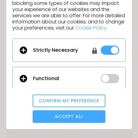
blocking some types of cookies may impact
your experience of our websites and the
services we are able to offer. For more detailed
information about our cookies, and to change
Pipeline no mundo real
your preferences, visit our
Cookie Policy
Os estudantes com conhecimento do
CLO agora têm acesso às grandes
empresas, marcas e varejistas que
Strictly Necessary
trabalham no ecossistema 3D.
Functional
Pensamento proativo
Os estudantes têm a capacidade de
aprender sobre ativos digitais, NFTs e
CONFIRM MY PREFERENCE
metaverso, antes de entrar na força de
Analytical / Performance
trabalho.
ACCEPT ALL
Targeting