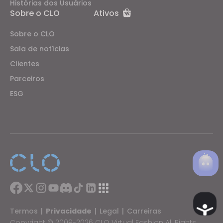
Histórias dos Usuários
Sobre o CLO
Ativos
Sobre o CLO
Sala de notícias
Clientes
Parceiros
ESG
Ac
Termos
|
Privacidade
|
Legal
|
Carreiras
Copyright © 2009-2026 CLO Virtual Fashion All Rights