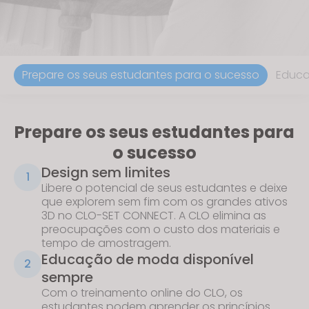
Prepare os seus estudantes para o sucesso
Educa
Prepare os seus estudantes para
o sucesso
Design sem limites
1
Libere o potencial de seus estudantes e deixe
que explorem sem fim com os grandes ativos
3D no
CLO-SET CONNECT
. A CLO elimina as
preocupações com o custo dos materiais e
tempo de amostragem.
Educação de moda disponível
2
sempre
Com o treinamento online do CLO, os
estudantes podem aprender os princípios