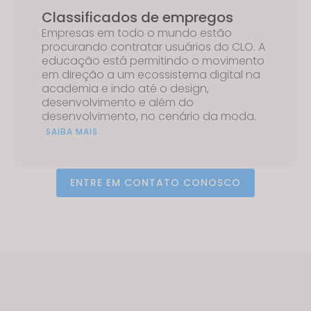
Classificados de empregos
Empresas em todo o mundo estão
If you reject all, some features might not function
procurando contratar usuários do CLO. A
properly.
Reject All
educação está permitindo o movimento
em direção a um ecossistema digital na
academia e indo até o design,
desenvolvimento e além do
desenvolvimento, no cenário da moda.
SAIBA MAIS
ENTRE EM CONTATO CONOSCO