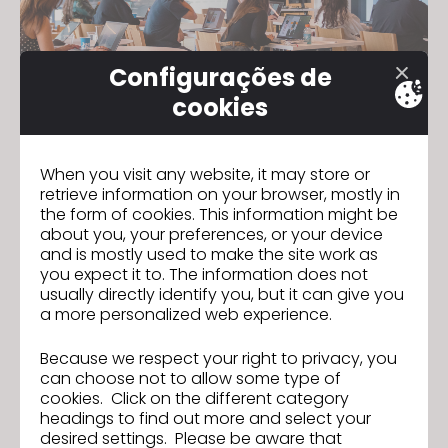
Configurações de
cookies
Elegibilidade
Todas as instituições acadêmicas
When you visit any website, it may store or
Ensino Fundamental I
retrieve information on your browser, mostly in
the form of cookies. This information might be
Ensino Fundamental II
Ensino médio
about you, your preferences, or your device
and is mostly used to make the site work as
Universidades
Faculdades
you expect it to. The information does not
usually directly identify you, but it can give you
Instituições educacionais privadas
a more personalized web experience.
Because we respect your right to privacy, you
can choose not to allow some type of
cookies. Click on the different category
headings to find out more and select your
Além da Academia
desired settings. Please be aware that