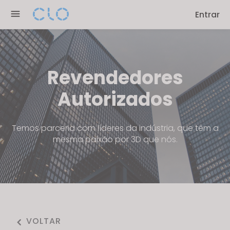
Please
Entrar
note:
This
website
includes
an
Revendedores
accessibility
Autorizados
system.
Temos parceria com líderes da indústria, que têm a
mesma paixão por 3D que nós.
VOLTAR