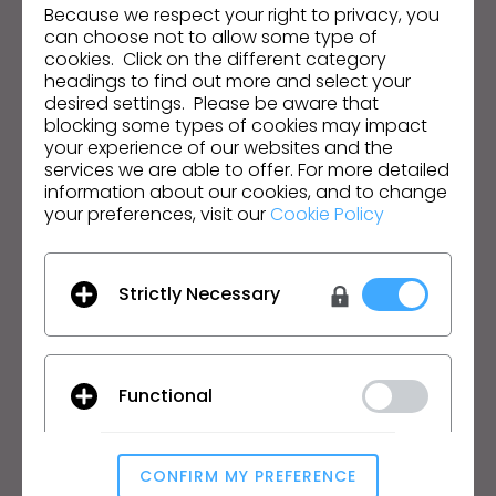
Because we respect your right to privacy, you
can choose not to allow some type of
Endereço de e-mail
cookies. Click on the different category
headings to find out more and select your
Aceito as
Condições Gerais de Utilização
, as
Condições
desired settings. Please be aware that
Adicionais do CLO
e a
Política de Privacidade
.
blocking some types of cookies may impact
your experience of our websites and the
services we are able to offer. For more detailed
Português
information about our cookies, and to change
your preferences, visit our
Cookie Policy
Produto
Solução
Produto
Empresarial
Strictly Necessary
Teste Grátis
Acadêmico
Download
Individual e Estudante
Funcionalidades
Oportunidades de Empregos
Functional
Serviço de Materiais
Preços
CLO-Vise
CONFIRM MY PREFERENCE
CLO-SET