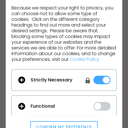
Fique por dentro das notícias, promoções, recursos e
mais.
Because we respect your right to privacy, you
can choose not to allow some type of
cookies. Click on the different category
Endereço de e-mail
headings to find out more and select your
desired settings. Please be aware that
Aceito as
Condições Gerais de Utilização
, as
Condições
blocking some types of cookies may impact
Adicionais do CLO
e a
Política de Privacidade
.
your experience of our websites and the
services we are able to offer. For more detailed
information about our cookies, and to change
Português
your preferences, visit our
Cookie Policy
Produto
Solução
Strictly Necessary
Produto
Empresarial
Teste Grátis
Acadêmico
Download
Individual e Estudante
Functional
Funcionalidades
Oportunidades de Empregos
Serviço de Materiais
Preços
CLO-Vise
CONFIRM MY PREFERENCE