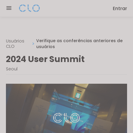
Please
Entrar
note:
This
website
includes
an
Verifique as conferências anteriores de
Usuários
CLO
usuários
accessibility
system.
2024 User Summit
Seoul