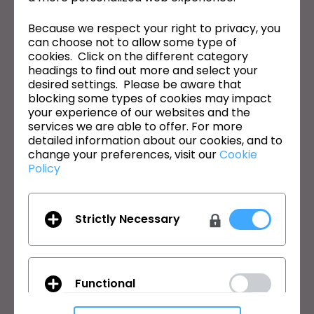
CLO의 최신 정보
Because we respect your right to privacy, you
뉴스, 프로모션, 리소스 및 다양한 소식을 확인하세요.
can choose not to allow some type of
cookies. Click on the different category
이메일 주소
headings to find out more and select your
desired settings. Please be aware that
blocking some types of cookies may impact
General Terms of Use
,
CLO Additional Terms
,
Privacy Policy
에
동의합니다.
your experience of our websites and the
services we are able to offer. For more
detailed information about our cookies, and to
한국어
change your preferences, visit our
Cookie
Policy
제품
솔루션
제품
기업
Strictly Necessary
무료 체험판
교육기관
다운로드
개인 및 학생
기능
채용정보
Functional
원부자재 서비스