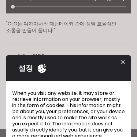
"CLO는 디자이너와 패턴메이커 간에 정말 효율적인
소통을 만들어 줍니다."
SUES
이전
설정
ED CRUTCHLEY
다음
When you visit any website, it may store or
retrieve information on your browser, mostly
돌아가기
in the form of cookies. This information might
be about you, your preferences, or your device
and is mostly used to make the site work as
you expect it to. The information does not
usually directly identify you, but it can give you
a more personalized web experience.