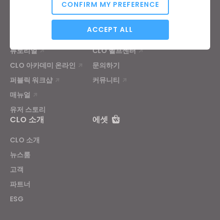
가격
CONFIRM MY PREFERENCE
CLO-Vise
CLO-SET
Analytical / Performance
학습
고객지원
ACCEPT ALL
튜토리얼
CLO 헬프센터
CLO 아카데미 온라인
문의하기
Targeting
퍼블릭 워크샵
커뮤니티
매뉴얼
If you reject all, some features might not function
properly.
Reject All
유저 스토리
CLO 소개
에셋
CLO 소개
뉴스룸
고객
파트너
ESG