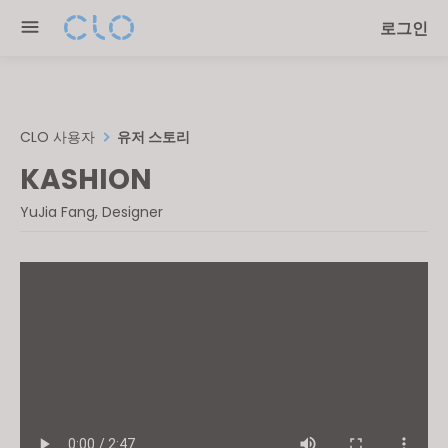
Please
로그인
note:
This
website
includes
an
CLO 사용자
유저 스토리
accessibility
KASHION
system.
YuJia Fang, Designer