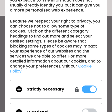
you expect it to. The information does not
usually directly identify you, but it can give you
a more personalized web experience.
Because we respect your right to privacy, you
can choose not to allow some type of
CLO의 최신 정보
cookies. Click on the different category
뉴스, 프로모션, 리소스 및 다양한 소식을 확인하세요.
headings to find out more and select your
desired settings. Please be aware that
blocking some types of cookies may impact
이메일 주소
your experience of our websites and the
services we are able to offer. For more
General Terms of Use
,
CLO Additional Terms
,
Privacy Policy
에
detailed information about our cookies, and to
동의합니다.
change your preferences, visit our
Cookie
Policy
한국어
제품
솔루션
Strictly Necessary
제품
기업
무료 체험판
교육기관