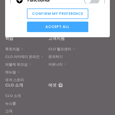
Functional
다운로드
개인 및 학생
기능
채용정보
CONFIRM MY PREFERENCE
원부자재 서비스
가격
Analytical / Performance
CLO-Vise
ACCEPT ALL
CLO-SET
학습
고객지원
Targeting
튜토리얼
CLO 헬프센터
CLO 아카데미 온라인
문의하기
If you reject all, some features might not function
퍼블릭 워크샵
커뮤니티
properly.
Reject All
매뉴얼
유저 스토리
CLO 소개
에셋
CLO 소개
뉴스룸
고객