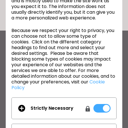
and is mostly used to make the site work as
돌아가기
you expect it to. The information does not
usually directly identify you, but it can give you
a more personalized web experience.
Because we respect your right to privacy, you
can choose not to allow some type of
cookies. Click on the different category
CLO의 최신 정보
headings to find out more and select your
뉴스, 프로모션, 리소스 및 다양한 소식을 확인하세요.
desired settings. Please be aware that
blocking some types of cookies may impact
your experience of our websites and the
이메일 주소
services we are able to offer. For more
detailed information about our cookies, and to
General Terms of Use
,
CLO Additional Terms
,
Privacy Policy
에
change your preferences, visit our
Cookie
동의합니다.
Policy
한국어
Strictly Necessary
제품
솔루션
제품
기업