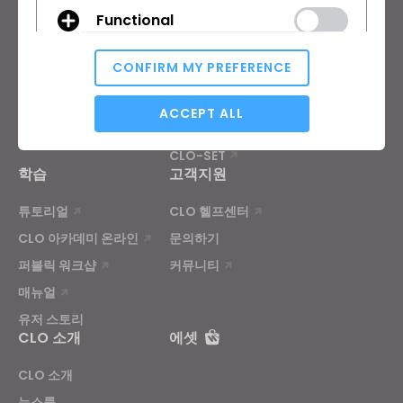
Functional
무료 체험판
교육기관
다운로드
개인 및 학생
CONFIRM MY PREFERENCE
기능
채용정보
원부자재 서비스
Analytical / Performance
ACCEPT ALL
가격
CLO-Vise
CLO-SET
학습
고객지원
Targeting
튜토리얼
CLO 헬프센터
CLO 아카데미 온라인
문의하기
If you reject all, some features might not function
properly.
Reject All
퍼블릭 워크샵
커뮤니티
매뉴얼
유저 스토리
CLO 소개
에셋
CLO 소개
뉴스룸