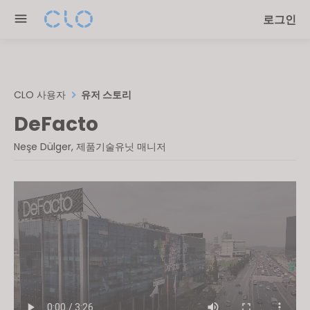
Please
로그인
note:
This
website
includes
an
CLO 사용자
유저 스토리
accessibility
DeFacto
system.
Neşe Dülger, 제품기술유닛 매니저