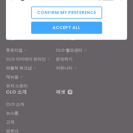
기능
채용정보
CONFIRM MY PREFERENCE
원부자재 서비스
가격
CLO-Vise
Analytical / Performance
ACCEPT ALL
CLO-SET
학습
고객지원
튜토리얼
CLO 헬프센터
Targeting
CLO 아카데미 온라인
문의하기
퍼블릭 워크샵
커뮤니티
If you reject all, some features might not function
properly.
Reject All
매뉴얼
유저 스토리
CLO 소개
에셋
CLO 소개
뉴스룸
고객
파트너