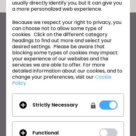
usually directly identify you, but it can give you
a more personalized web experience.
Because we respect your right to privacy, you
CLO의 최신 정보
can choose not to allow some type of
cookies. Click on the different category
뉴스, 프로모션, 리소스 및 다양한 소식을 확인하세요.
headings to find out more and select your
desired settings. Please be aware that
이메일 주소
blocking some types of cookies may impact
your experience of our websites and the
General Terms of Use
,
CLO Additional Terms
,
Privacy Policy
에
services we are able to offer. For more
동의합니다.
detailed information about our cookies, and to
change your preferences, visit our
Cookie
Policy
한국어
제품
솔루션
Strictly Necessary
제품
기업
무료 체험판
교육기관
다운로드
개인 및 학생
Functional