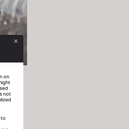
 길이,
on on
might
used
s not
alized
 to