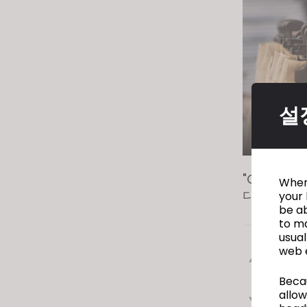
visual
disabilities
who
are
using
a
설
screen
reader;
Press
Control-
"CLO의 우
F10
When 
디테일 등을
your 
to
be ab
open
to ma
an
usual
accessibility
web 
이전
menu.
Becau
allow
다음