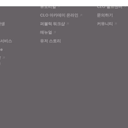
튜토리얼
CLO 헬프센터
CLO 아카데미 온라인
문의하기
u reject all, some features might not function properly.
Reject All
학생
퍼블릭 워크샵
커뮤니티
매뉴얼
 서비스
유저 스토리
se
T