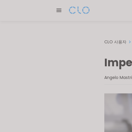
Please
note:
This
website
includes
an
CLO 사용자
accessibility
system.
Impe
Press
Control-
F11
Angelo Mastr
to
adjust
the
website
to
people
with