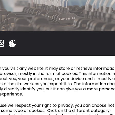
정
수한 2D 기능성 덕분에, 패턴사들은 실시간으로 패턴의 양,
you visit any website, it may store or retrieve informati
 조정할 수 있어요."
browser, mostly in the form of cookies. This information 
out you, your preferences, or your device and is mostly 
ke the site work as you expect it to. The information doe
ly directly identify you, but it can give you a more person
experience.
ADIDAS
se we respect your right to privacy, you can choose not
 some type of cookies. Click on the different category
Design School Kolding