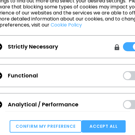
ngs to find out more and select your desired settings. Pl
ware that blocking some types of cookies may impact yo
ience of our websites and the services we are able to off
ore detailed information about our cookies, and to chan
돌아가기
preferences, visit our
Cookie Policy
Strictly Necessary
Functional
 확인하세요.
Analytical / Performance
Terms
,
Privacy Policy
에 동의합니다.
CONFIRM MY PREFERENCE
ACCEPT ALL
학습
고객지원
Targeting