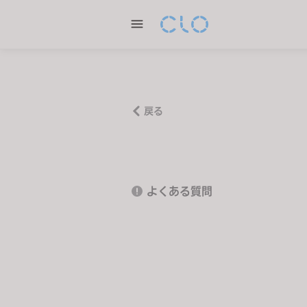
P
l
e
a
s
e
n
戻る
o
t
e
:
よくある質問
T
h
i
s
w
e
b