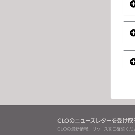
e
s
s
C
o
n
t
r
o
l
-
F
1
1
t
If you
o
CLOのニュースレターを受け取
a
CLOの最新情報、リソースをご確認くだ
d