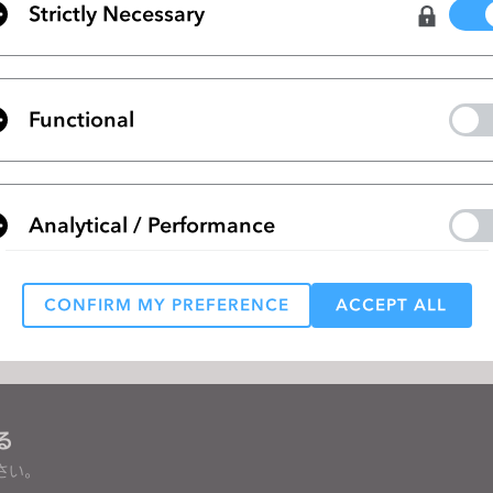
またはファイルをこちらにドラッグアンドドロップ、
Strictly Necessary
ブラウズファイルをアップロード
問題をより迅速に解決するために、システム
Functional
スペック（Mac、Windows）および関連ファ
イルを共有してください。最大5つのファイル
（各最大50MB）をアップロードできます。
Analytical / Performance
提出
CONFIRM MY PREFERENCE
ACCEPT ALL
Targeting
 reject all, some features might not function properly.
Reject All
る
さい。