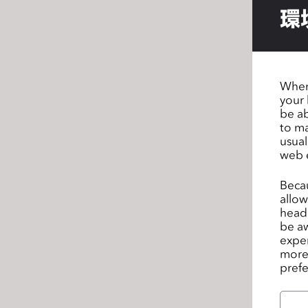
s
環
s
i
b
i
When 
l
your 
be ab
i
to ma
t
usual
y
web 
s
y
Becau
allow
s
headi
t
be aw
e
exper
m
more 
prefe
.
P
r