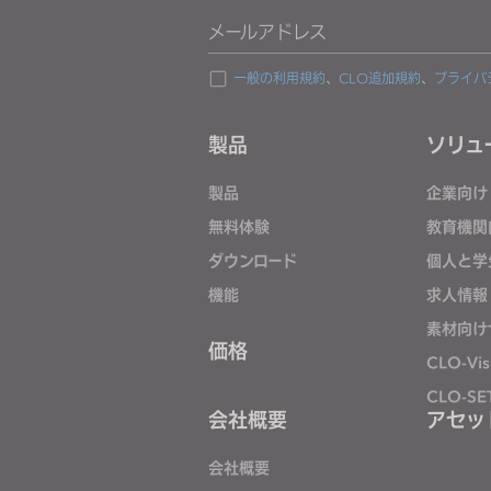
j
メールアドレス
u
s
一般の利用規約
、
CLO追加規約
、
プライバ
t
t
製品
ソリュ
h
e
製品
企業向け
w
無料体験
教育機関
e
ダウンロード
個人と学
b
s
機能
求人情報
i
素材向け
価格
t
CLO-Vis
e
CLO-SE
t
会社概要
アセッ
o
p
会社概要
e