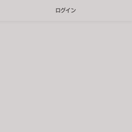
r
ログイン
e
e
n
r
e
a
d
e
r
s