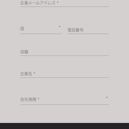
企業メールアドレス *
国
電話番号
役職
企業名 *
会社規模 *
国 *