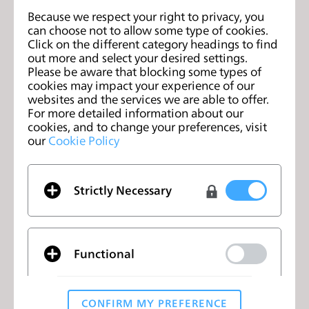
Partnership with LG
2019年2月4日
Because we respect your right to privacy, you
can choose not to allow some type of cookies.
Click on the different category headings to find
out more and select your desired settings.
Please be aware that blocking some types of
cookies may impact your experience of our
websites and the services we are able to offer.
For more detailed information about our
cookies, and to change your preferences, visit
our
Cookie Policy
Strictly Necessary
CLO Korea Hosts Its First User
Conference, 'Winter Night in CLO'
Functional
2019年1月7日
CONFIRM MY PREFERENCE