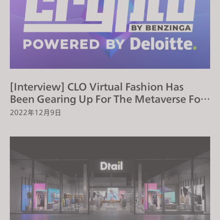
[Interview] CLO Virtual Fashion Has
Been Gearing Up For The Metaverse For
The Past 10 Years
2022年12月9日