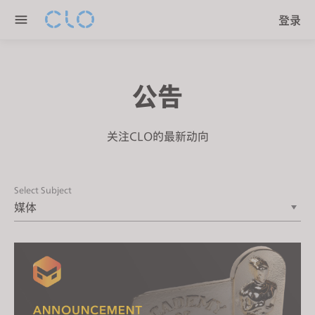
P
e
登录
l
n
e
r
a
e
s
a
公告
e
d
n
e
o
关注CLO的最新动向
r
t
s
e
:
Select Subject
T
h
i
s
w
e
b