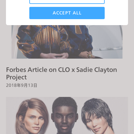
Analytical / Performance
ACCEPT ALL
Targeting
If you reject all, some features might not function
properly.
Reject All
Forbes Article on CLO x Sadie Clayton
Project
2018年9月13日