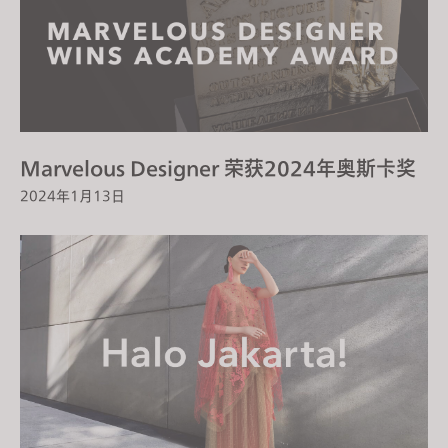
s
i
t
e
i
n
c
Marvelous Designer 荣获2024年奥斯卡奖
l
2024年1月13日
u
d
e
s
a
n
a
c
c
e