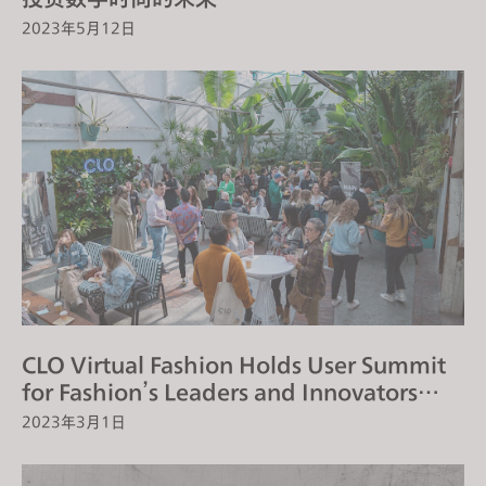
2023年5月12日
CLO Virtual Fashion Holds User Summit
for Fashion’s Leaders and Innovators
Across Americas
2023年3月1日