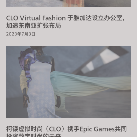
s
s
CLO Virtual Fashion 于雅加达设立办公室，
i
加速东南亚扩张布局
b
2023年7月3日
i
l
i
t
y
s
y
s
t
e
m
.
柯镂虚拟时尚（CLO）携手Epic Games共同
投资数字时尚的未来