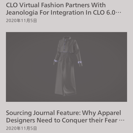
CLO Virtual Fashion Partners With
Jeanologia For Integration In CLO 6.0
That Will Simplify and Speed Up Denim
2020年11月5日
Production For Brands
Sourcing Journal Feature: Why Apparel
Designers Need to Conquer their Fear of
3D
2020年11月5日