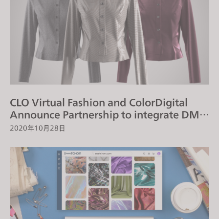
CLO Virtual Fashion and ColorDigital
Announce Partnership to integrate DMIx
Cloud© in CLO 6.0
2020年10月28日