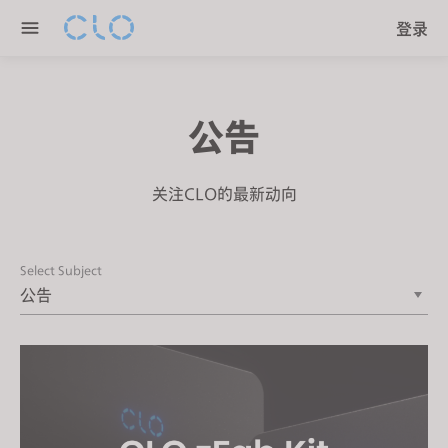
P
e
登录
l
n
e
r
a
e
s
a
公告
e
d
n
e
o
关注CLO的最新动向
r
t
s
e
:
Select Subject
T
h
i
s
w
e
b