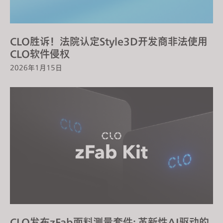
s
s
i
CLO胜诉！法院认定Style3D开发商非法使用
b
CLO软件侵权
i
2026年1月15日
l
i
t
y
s
y
s
t
e
m
.
CLO发布zFab面料测量套件: 革新性AI驱动的