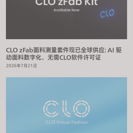
s
i
t
e
i
n
c
CLO zFab面料测量套件现已全球供应: AI 驱
l
动面料数字化，无需CLO软件许可证
u
2026年7月21日
d
e
s
a
n
a
c
c
e