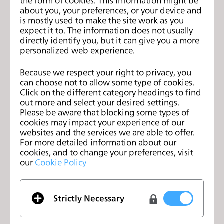
the form of cookies. This information might be
about you, your preferences, or your device and
is mostly used to make the site work as you
expect it to. The information does not usually
directly identify you, but it can give you a more
personalized web experience.
Because we respect your right to privacy, you
can choose not to allow some type of cookies.
Click on the different category headings to find
out more and select your desired settings.
Please be aware that blocking some types of
cookies may impact your experience of our
websites and the services we are able to offer.
Join us for an online beginner’s
For more detailed information about our
workshop in Portuguese!
cookies, and to change your preferences, visit
2022年6月30日
our
Cookie Policy
Strictly Necessary