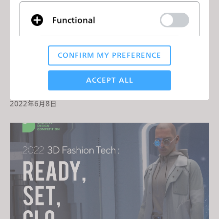
Functional
CONFIRM MY PREFERENCE
Analytical / Performance
ACCEPT ALL
CLO Virtual Fashion 巴西办事处开业啦！
2022年6月8日
Targeting
If you reject all, some features might not function
properly.
Reject All